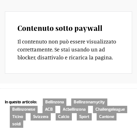
Contenuto sotto paywall
Il contenuto non può essere visualizzato
correttamente. Se stai usando un ad
blocker, disattivalo e ricarica la pagina.
In questo articolo:
Bellinzona
Bellinzonamycity
Bellinzonese
ACB
Acbellinzona
Challengeleague
Ticino
Svizzera
Calcio
Sport
Cantone
soldi