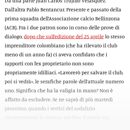
Da una parte Juan Carlos Trujillo Velasquez.
Dall’altra Pablo Bentancur. Presente e passato della
prima squadra dell’Associazione calcio Bellinzona
(ACB). Fra i due patron sono in corso delle prove di
dialogo,
dopo che sull’edizione del 25 aprile
lo stesso
imprenditore colombiano (che ha rilevato il club
meno di un anno fa) ci aveva confidato che i
rapporti con l’ex proprietario non sono
propriamente idilliaci. «Lavorerò per salvare il club,
poi si vedrà», le serafiche parole dell’attuale numero
uno. Significa che ha la valigia in mano? Non è
affatto da escludere. Se ne saprà di più martedì
prossimo, quando i vertici del sodalizio
incontreranno la stampa per fare il punto sui
dossier aperti, licenza in primis.