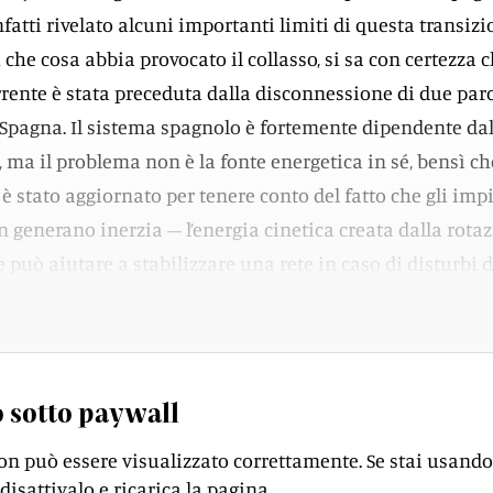
nfatti rivelato alcuni importanti limiti di questa transizi
che cosa abbia provocato il collasso, si sa con certezza 
orrente è stata preceduta dalla disconnessione di due par
a Spagna. Il sistema spagnolo è fortemente dipendente dal
 ma il problema non è la fonte energetica in sé, bensì che
è stato aggiornato per tenere conto del fatto che gli imp
n generano inerzia – l’energia cinetica creata dalla rota
 può aiutare a stabilizzare una rete in caso di disturbi d
 sotto paywall
on può essere visualizzato correttamente. Se stai usando
disattivalo e ricarica la pagina.