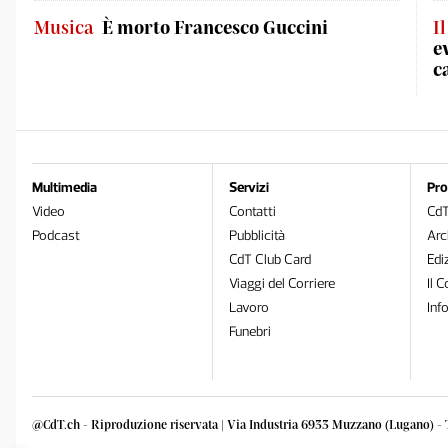
Musica
È morto Francesco Guccini
I
e
c
Multimedia
Servizi
Pro
Video
Contatti
Cd
Podcast
Pubblicità
Arc
CdT Club Card
Edi
Viaggi del Corriere
Il C
Lavoro
Inf
Funebri
@CdT.ch - Riproduzione riservata | Via Industria 6933 Muzzano (Lugano) - 