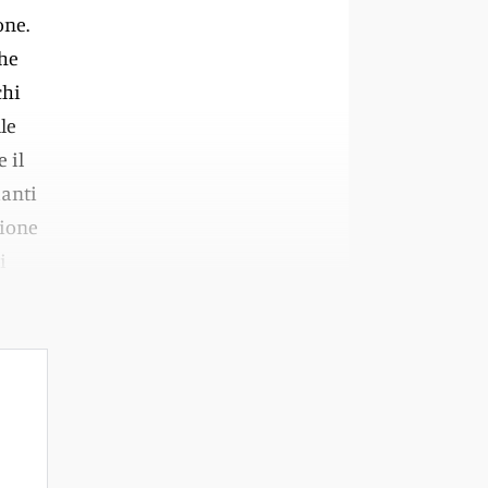
one.
che
chi
le
 il
ianti
zione
i