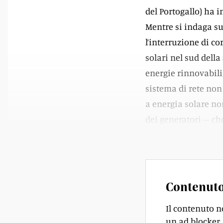
del Portogallo) ha i
Mentre si indaga su 
l’interruzione di c
solari nel sud dell
energie rinnovabili,
sistema di rete non 
a energia solare no
dei generatori – che
potenza.
Contenuto
Il contenuto n
un ad blocker, 