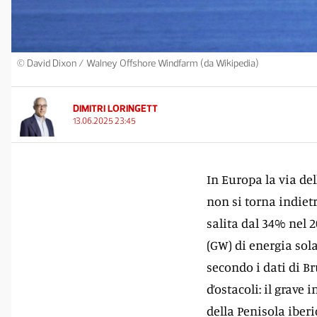
© David Dixon / Walney Offshore Windfarm (da Wikipedia)
DIMITRI LORINGETT
13.06.2025 23:45
In Europa la via del
non si torna indietr
salita dal 34% nel 
(GW) di energia solar
secondo i dati di Br
d’ostacoli: il grave 
della Penisola iber