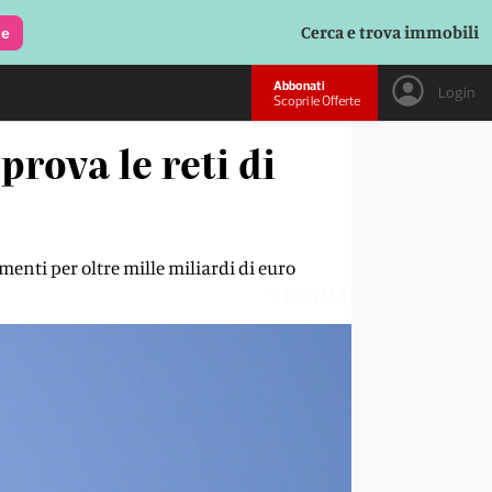
Cerca e trova immobili
le
Abbonati
Login
Scopri le Offerte
prova le reti di
menti per oltre mille miliardi di euro
9TXGMA