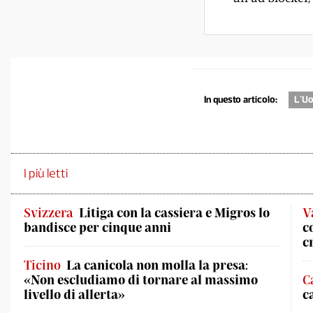
In questo articolo:
L'Uo
I più letti
Svizzera
Litiga con la cassiera e Migros lo
V
bandisce per cinque anni
c
c
Ticino
La canicola non molla la presa:
«Non escludiamo di tornare al massimo
C
livello di allerta»
c