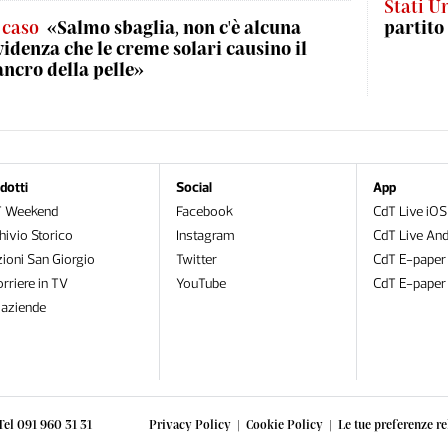
Stati Un
l caso
«Salmo sbaglia, non c'è alcuna
partito
videnza che le creme solari causino il
ancro della pelle»
dotti
Social
App
T Weekend
Facebook
CdT Live iOS
hivio Storico
Instagram
CdT Live And
zioni San Giorgio
Twitter
CdT E-paper
orriere in TV
YouTube
CdT E-paper
oaziende
Tel 091 960 31 31
Privacy Policy
|
Cookie Policy
|
Le tue preferenze re