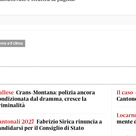
mo e il clima
allese
Crans-Montana: polizia ancora
Il caso
ondizionata dal dramma, cresce la
Cantone
riminalità
Locarn
antonali 2027
Fabrizio Sirica rinuncia a
mente 
andidarsi per il Consiglio di Stato