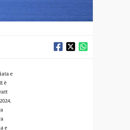
iata e
UE è
watt
 2024,
ta
ca
na e