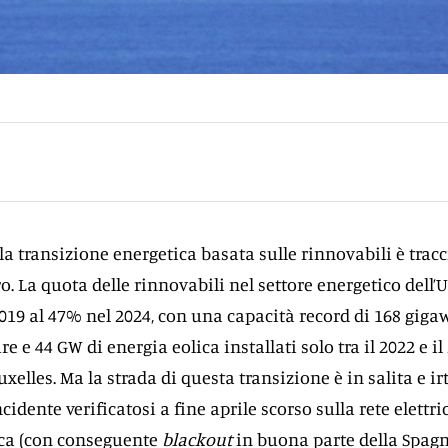
la transizione energetica basata sulle rinnovabili è tracc
o. La quota delle rinnovabili nel settore energetico dell’
2019 al 47% nel 2024, con una capacità record di 168 giga
e e 44 GW di energia eolica installati solo tra il 2022 e il
uxelles. Ma la strada di questa transizione è in salita e ir
incidente verificatosi a fine aprile scorso sulla rete elettri
ica (con conseguente
blackout
in buona parte della Spag