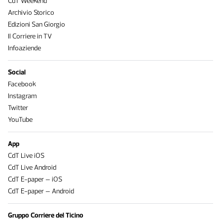
CdT Weekend
Archivio Storico
Edizioni San Giorgio
Il Corriere in TV
Infoaziende
Social
Facebook
Instagram
Twitter
YouTube
App
CdT Live iOS
CdT Live Android
CdT E-paper – iOS
CdT E-paper – Android
Gruppo Corriere del Ticino