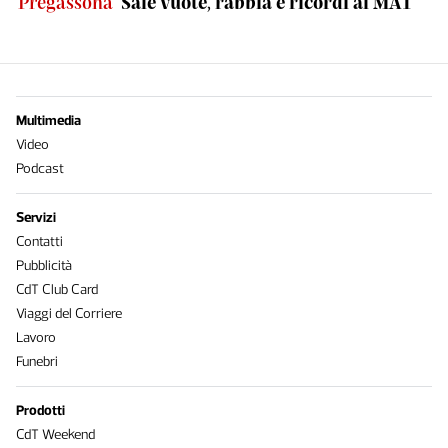
Pregassona
Sale vuote, rabbia e ricordi al MAT
Multimedia
Video
Podcast
Servizi
Contatti
Pubblicità
CdT Club Card
Viaggi del Corriere
Lavoro
Funebri
Prodotti
CdT Weekend