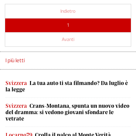
Indietro
1
Avanti
I più letti
Svizzera
La tua auto ti sta filmando? Da luglio è
la legge
Svizzera
Crans-Montana, spunta un nuovo video
del dramma: si vedono giovani sfondare le
vetrate
Locarno79
Crolla il palco al Monte Verità,