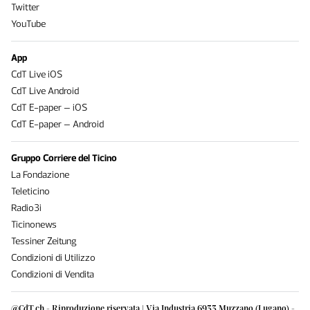
Twitter
YouTube
App
CdT Live iOS
CdT Live Android
CdT E-paper – iOS
CdT E-paper – Android
Gruppo Corriere del Ticino
La Fondazione
Teleticino
Radio3i
Ticinonews
Tessiner Zeitung
Condizioni di Utilizzo
Condizioni di Vendita
@CdT.ch - Riproduzione riservata | Via Industria 6933 Muzzano (Lugano) -