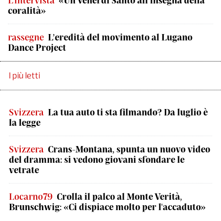
L'intervista
«Un Venerdì Santo all’insegna della
coralità»
rassegne
L’eredità del movimento al Lugano
Dance Project
I più letti
Svizzera
La tua auto ti sta filmando? Da luglio è
la legge
Svizzera
Crans-Montana, spunta un nuovo video
del dramma: si vedono giovani sfondare le
vetrate
Locarno79
Crolla il palco al Monte Verità,
Brunschwig: «Ci dispiace molto per l'accaduto»