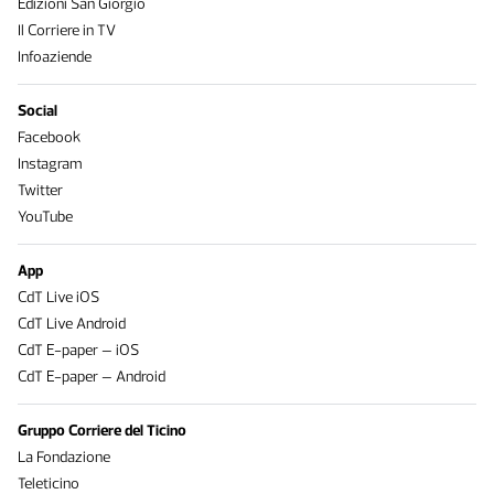
Edizioni San Giorgio
Il Corriere in TV
Infoaziende
Social
Facebook
Instagram
Twitter
YouTube
App
CdT Live iOS
CdT Live Android
CdT E-paper – iOS
CdT E-paper – Android
Gruppo Corriere del Ticino
La Fondazione
Teleticino