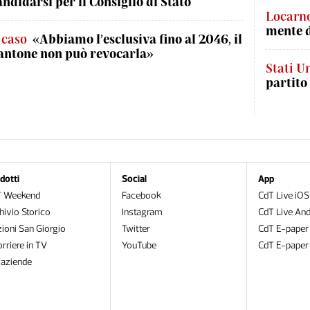
andidarsi per il Consiglio di Stato
Locarn
mente 
l caso
«Abbiamo l’esclusiva fino al 2046, il
antone non può revocarla»
Stati Un
partito
dotti
Social
App
T Weekend
Facebook
CdT Live iOS
hivio Storico
Instagram
CdT Live And
zioni San Giorgio
Twitter
CdT E-paper
orriere in TV
YouTube
CdT E-paper
oaziende