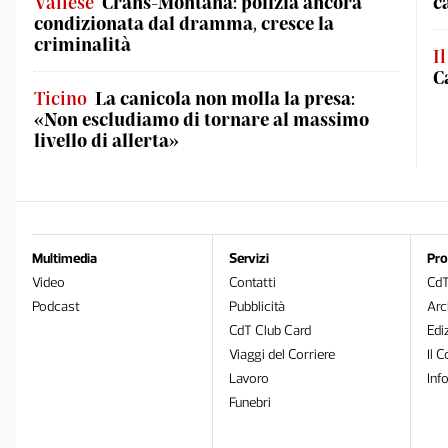
Vallese
Crans-Montana: polizia ancora
c
condizionata dal dramma, cresce la
criminalità
I
C
Ticino
La canicola non molla la presa:
«Non escludiamo di tornare al massimo
livello di allerta»
Multimedia
Servizi
Pro
Video
Contatti
Cd
Podcast
Pubblicità
Arc
CdT Club Card
Edi
Viaggi del Corriere
Il C
Lavoro
Inf
Funebri