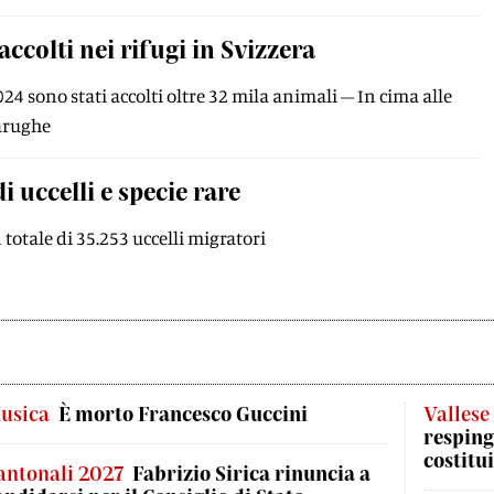
colti nei rifugi in Svizzera
24 sono stati accolti oltre 32 mila animali – In cima alle
tarughe
 uccelli e specie rare
totale di 35.253 uccelli migratori
usica
È morto Francesco Guccini
Vallese
respinge
costitui
antonali 2027
Fabrizio Sirica rinuncia a