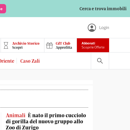
Cerca e trova immobili
le
Login
Archivio Storico
CdT Club
Abbonati
Scopri
Approfitta
Scopri le Offerte
Oriente
Caso Zali
Animali
È nato il primo cucciolo
di gorilla del nuovo gruppo allo
Zoo di Zurigo