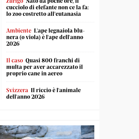
Zurigo
Nato da poche ore, il
cucciolo di elefante non ce la fa:
lo zoo costretto all’eutanasia
Ambiente
L'ape legnaiola blu-
nera (o viola) è l'ape dell'anno
2026
Il caso
Quasi 800 franchi di
multa per aver accarezzato il
proprio cane in aereo
Svizzera
Il riccio è l'animale
dell'anno 2026