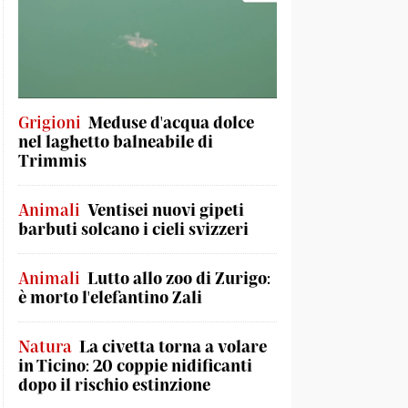
Grigioni
Meduse d'acqua dolce
nel laghetto balneabile di
Trimmis
Animali
Ventisei nuovi gipeti
barbuti solcano i cieli svizzeri
Animali
Lutto allo zoo di Zurigo:
è morto l'elefantino Zali
Natura
La civetta torna a volare
in Ticino: 20 coppie nidificanti
dopo il rischio estinzione