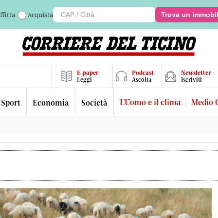
ffitta
Acquista
Trova un immobi
E-paper
Podcast
Newsletter
Leggi
Ascolta
Iscriviti
L'Uomo e il clima
Medio 
Sport
Economia
Società