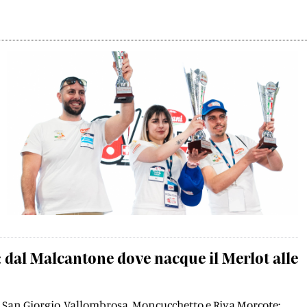
 dal Malcantone dove nacque il Merlot alle
 San Giorgio, Vallombrosa, Moncucchetto e Riva Morcote: