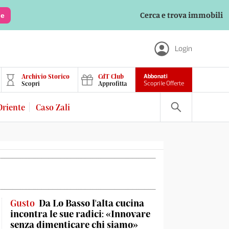
Cerca e trova immobili
le
Login
Archivio Storico
CdT Club
Abbonati
Scopri
Approfitta
Scopri le Offerte
Oriente
Caso Zali
Gusto
Da Lo Basso l'alta cucina
incontra le sue radici: «Innovare
senza dimenticare chi siamo»