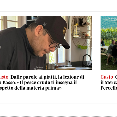
usto
Dalle parole ai piatti, la lezione di
Gusto
o Basso: «Il pesce crudo ti insegna il
il Merc
ispetto della materia prima»
l’eccel