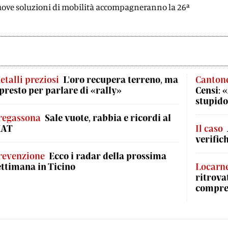
 nuove soluzioni di mobilità accompagneranno la 26ª
etalli preziosi
L'oro recupera terreno, ma
Canton
 presto per parlare di «rally»
Censi: 
stupid
regassona
Sale vuote, rabbia e ricordi al
AT
Il caso
verific
revenzione
Ecco i radar della prossima
ettimana in Ticino
Locarn
ritrova
compre