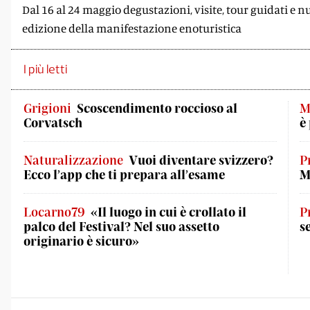
Dal 16 al 24 maggio degustazioni, visite, tour guidati e
edizione della manifestazione enoturistica
I più letti
Grigioni
Scoscendimento roccioso al
M
Corvatsch
è
Naturalizzazione
Vuoi diventare svizzero?
P
Ecco l’app che ti prepara all’esame
M
Locarno79
«Il luogo in cui è crollato il
P
palco del Festival? Nel suo assetto
s
originario è sicuro»