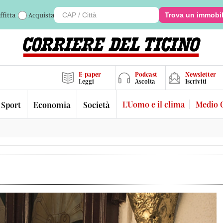
ffitta
Acquista
Trova un immobi
E-paper
Podcast
Newsletter
Leggi
Ascolta
Iscriviti
L'Uomo e il clima
Medio 
Sport
Economia
Società