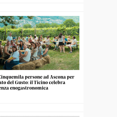
Cinquemila persone ad Ascona per
ato del Gusto: il Ticino celebra
lenza enogastronomica