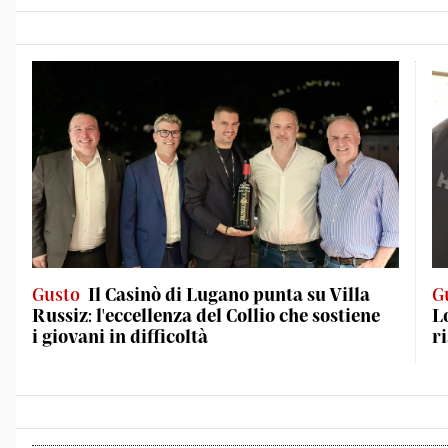
Gusto
Il Casinò di Lugano punta su Villa
G
Russiz: l'eccellenza del Collio che sostiene
L
i giovani in difficoltà
r