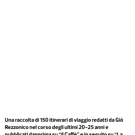
Una raccolta di 150 itinerari di viaggio redatti da Giò
Rezzonico nel corso degli ultimi 20-25 anni e
pubblicati dapprima su “il Caffè” e in seguito su “La