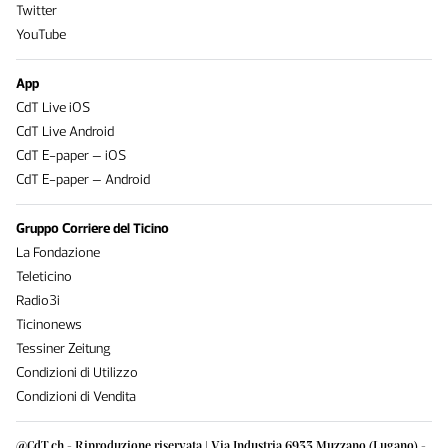
Twitter
YouTube
App
CdT Live iOS
CdT Live Android
CdT E-paper – iOS
CdT E-paper – Android
Gruppo Corriere del Ticino
La Fondazione
Teleticino
Radio3i
Ticinonews
Tessiner Zeitung
Condizioni di Utilizzo
Condizioni di Vendita
@CdT.ch - Riproduzione riservata | Via Industria 6933 Muzzano (Lugano) -