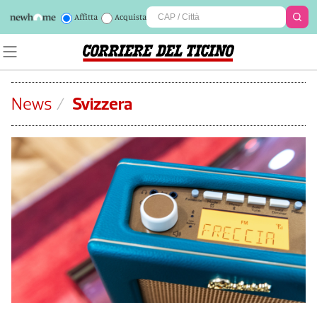
Affitta
Acquista
News
/
Svizzera