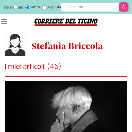
Affitta
Acquista
Stefania Briccola
I miei articoli:
(
46
)