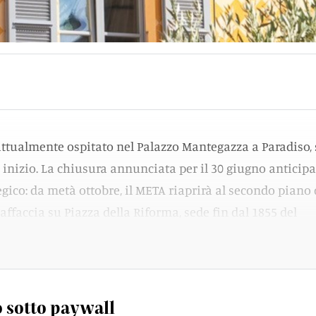
 attualmente ospitato nel Palazzo Mantegazza a Paradiso, 
inizio. La chiusura annunciata per il 30 giugno anticip
egico: da metà ottobre, il META riaprirà al secondo piano 
 affaccia su Piazza della Riforma, sede fin dal 1855 del
 sotto paywall