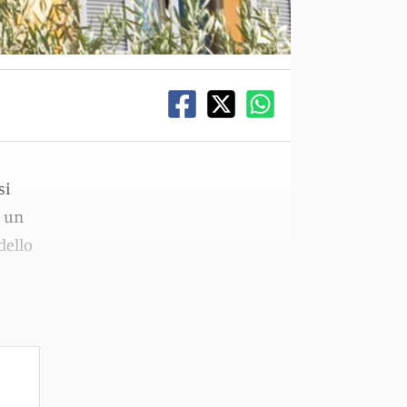
si
a un
dello