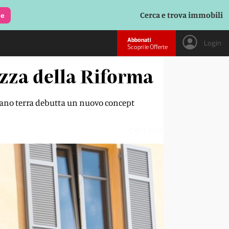
Cerca e trova immobili
le
Abbonati
Login
Scopri le Offerte
azza della Riforma
 piano terra debutta un nuovo concept
CO7S0Z