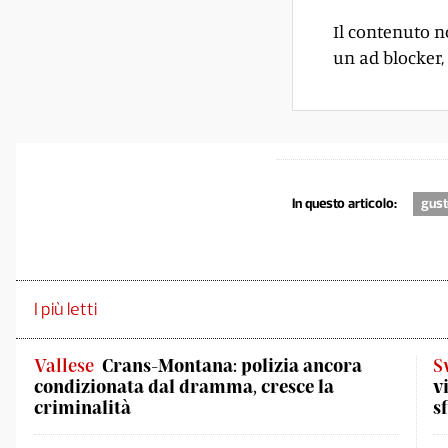
Il contenuto n
un ad blocker, 
In questo articolo:
gus
I più letti
Vallese
Crans-Montana: polizia ancora
S
condizionata dal dramma, cresce la
v
criminalità
s