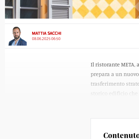
MATTIA SACCHI
08.06.2025 06:50
Il ristorante META,
prepara a un nuovo 
trasferimento strat
storico edificio che
ristorante Federale.
Contenuto