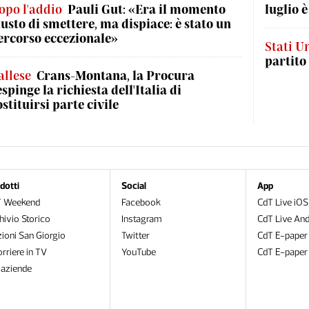
opo l'addio
Pauli Gut: «Era il momento
luglio è
iusto di smettere, ma dispiace: è stato un
ercorso eccezionale»
Stati Un
partito
allese
Crans-Montana, la Procura
espinge la richiesta dell'Italia di
ostituirsi parte civile
dotti
Social
App
T Weekend
Facebook
CdT Live iOS
hivio Storico
Instagram
CdT Live And
zioni San Giorgio
Twitter
CdT E-paper
orriere in TV
YouTube
CdT E-paper
oaziende