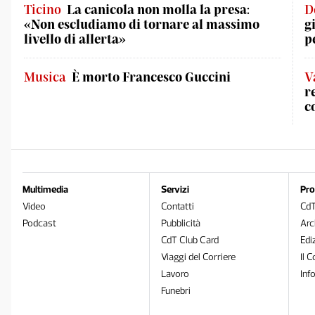
Ticino
La canicola non molla la presa:
D
«Non escludiamo di tornare al massimo
g
livello di allerta»
p
Musica
È morto Francesco Guccini
V
r
c
Multimedia
Servizi
Pro
Video
Contatti
Cd
Podcast
Pubblicità
Arc
CdT Club Card
Edi
Viaggi del Corriere
Il C
Lavoro
Inf
Funebri