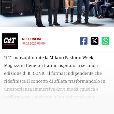
RED. ONLINE
10.03.2026 06:00
Il 1° marzo, durante la Milano Fashion Week, i
Magazzini Generali hanno ospitato la seconda
edizione di B ICONIC, il format indipendente che
ridefinisce il concetto di sfilata trasformandolo in
un’esperienza immersiva dove moda, musica e
performance convivono in un unico racconto
scenico.