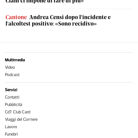
Ciani ci impone di fare di più»
Cantone
Andrea Censi dopo l’incidente e
l'alcoltest positivo: «Sono recidivo»
Multimedia
Video
Podcast
Servizi
Contatti
Pubblicità
CdT Club Card
Viaggi del Corriere
Lavoro
Funebri