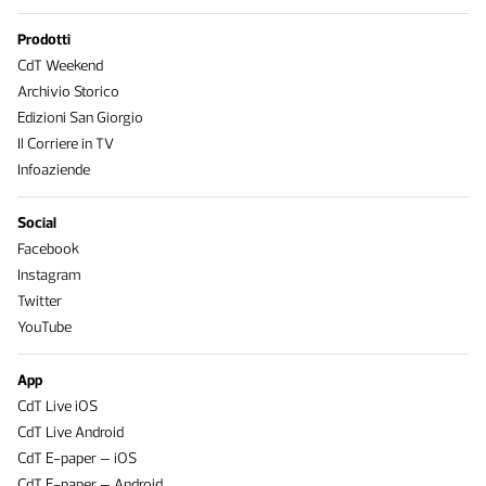
Prodotti
CdT Weekend
Archivio Storico
Edizioni San Giorgio
Il Corriere in TV
Infoaziende
Social
Facebook
Instagram
Twitter
YouTube
App
CdT Live iOS
CdT Live Android
CdT E-paper – iOS
CdT E-paper – Android