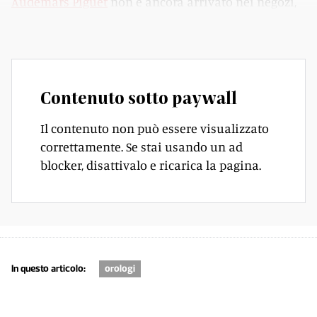
Audemars Piguet
non è ancora arrivato nei negozi,
ma
il fenomeno è già esploso
.
Contenuto sotto paywall
Il contenuto non può essere visualizzato
correttamente. Se stai usando un ad
blocker, disattivalo e ricarica la pagina.
In questo articolo:
orologi