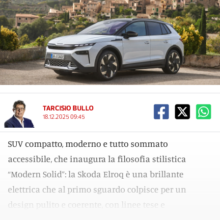
TARCISIO BULLO
18.12.2025 09:45
SUV compatto, moderno e tutto sommato
accessibile, che inaugura la filosofia stilistica
“Modern Solid”: la Skoda Elroq è una brillante
elettrica che al primo sguardo colpisce per un
design pulito e coerente, con linee tese e
proporzioni equilibrate.