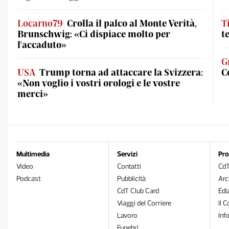
Locarno79
Crolla il palco al Monte Verità,
T
Brunschwig: «Ci dispiace molto per
t
l'accaduto»
G
USA
Trump torna ad attaccare la Svizzera:
C
«Non voglio i vostri orologi e le vostre
merci»
Multimedia
Servizi
Pro
Video
Contatti
Cd
Podcast
Pubblicità
Arc
CdT Club Card
Edi
Viaggi del Corriere
Il C
Lavoro
Inf
Funebri