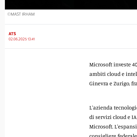
©MAST IRHAM
ATS
02.06.2025 13:41
Microsoft investe 40
ambiti cloud e intell
Ginevra e Zurigo, fr
L'azienda tecnolog
di servizi cloud e I
Microsoft. L'espans
consigliere federale