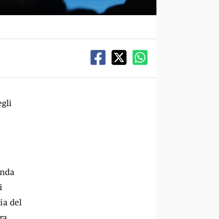
egli
anda
i
ia del
ra.