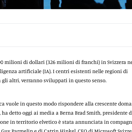
0 milioni di dollari (326 milioni di franchi) in Svizzera n
igenza artificiale (IA). I centri esistenti nelle regioni di
a gli altri, verranno sviluppati in questo senso.
ica vuole in questo modo rispondere alla crescente dom
A, ha detto oggi ai media a Berna Brad Smith, presidente d
ione in territorio elvetico è stata annunciata in compagn
 Guy Parmelin e di Catrin Hinkel, CEO di Microsoft Svizze