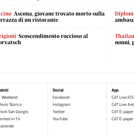
icino
Ascona, giovane trovato morto sulla
Diplom
errazza di un ristorante
ambasci
rigioni
Scoscendimento roccioso al
Thaila
orvatsch
nonni, 
dotti
Social
App
T Weekend
Facebook
CdT Live iOS
hivio Storico
Instagram
CdT Live And
zioni San Giorgio
Twitter
CdT E-paper
orriere in TV
YouTube
CdT E-paper
oaziende