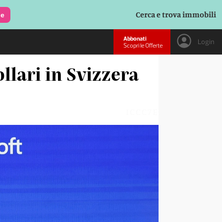
Cerca e trova immobili
le
Abbonati
Login
Scopri le Offerte
llari in Svizzera
ICCC7E