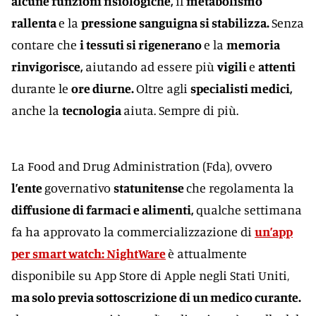
alcune funzioni fisiologiche,
il
metabolismo
rallenta
e la
pressione sanguigna si stabilizza.
Senza
contare che
i tessuti si rigenerano
e la
memoria
rinvigorisce,
aiutando ad essere più
vigili
e
attenti
durante le
ore diurne.
Oltre agli
specialisti medici,
anche la
tecnologia
aiuta. Sempre di più.
La Food and Drug Administration (Fda), ovvero
l’ente
governativo
statunitense
che regolamenta la
diffusione di farmaci e alimenti,
qualche settimana
fa ha approvato la commercializzazione di
un’app
per smart watch: NightWare
è attualmente
disponibile su App Store di Apple negli Stati Uniti,
ma solo previa sottoscrizione di un medico curante.