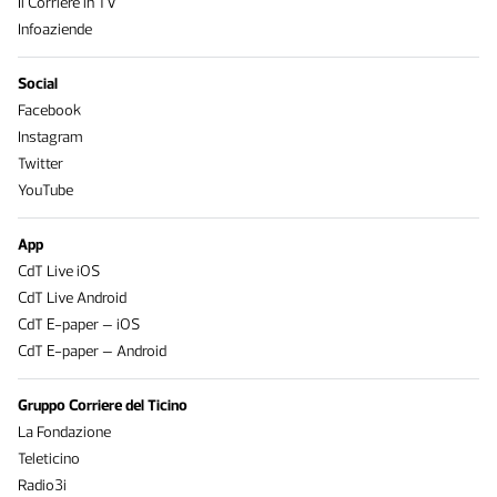
Il Corriere in TV
Infoaziende
Social
Facebook
Instagram
Twitter
YouTube
App
CdT Live iOS
CdT Live Android
CdT E-paper – iOS
CdT E-paper – Android
Gruppo Corriere del Ticino
La Fondazione
Teleticino
Radio3i