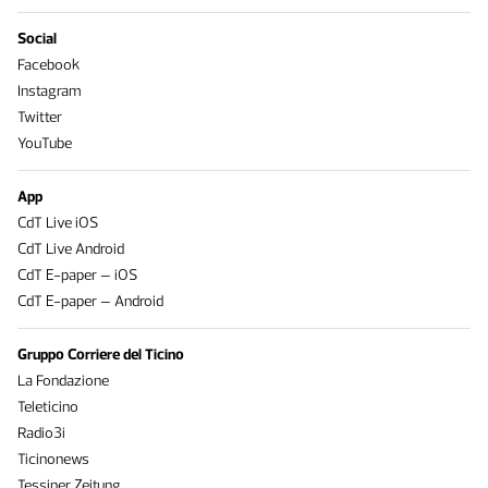
Social
Facebook
Instagram
Twitter
YouTube
App
CdT Live iOS
CdT Live Android
CdT E-paper – iOS
CdT E-paper – Android
Gruppo Corriere del Ticino
La Fondazione
Teleticino
Radio3i
Ticinonews
Tessiner Zeitung