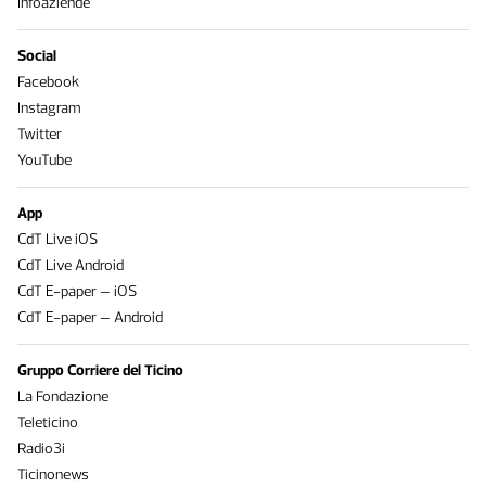
Infoaziende
Social
Facebook
Instagram
Twitter
YouTube
App
CdT Live iOS
CdT Live Android
CdT E-paper – iOS
CdT E-paper – Android
Gruppo Corriere del Ticino
La Fondazione
Teleticino
Radio3i
Ticinonews