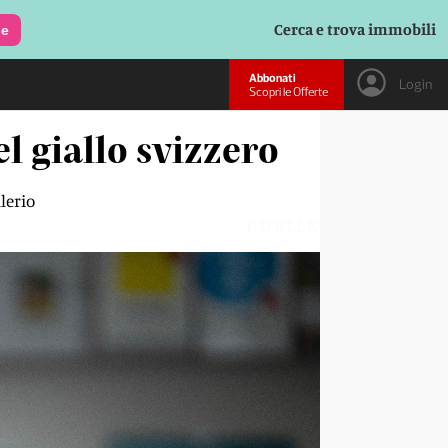
Cerca e trova immobili
le
Abbonati
Login
Scopri le Offerte
l giallo svizzero
lerio
DUBLLK