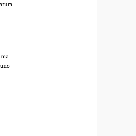
ratura
rima
 uno