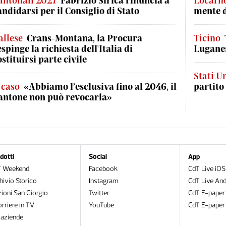
antonali 2027
Fabrizio Sirica rinuncia a
Locarn
andidarsi per il Consiglio di Stato
mente 
allese
Crans-Montana, la Procura
Ticino
espinge la richiesta dell'Italia di
Luganes
ostituirsi parte civile
Stati Un
l caso
«Abbiamo l’esclusiva fino al 2046, il
partito
antone non può revocarla»
dotti
Social
App
T Weekend
Facebook
CdT Live iOS
hivio Storico
Instagram
CdT Live And
zioni San Giorgio
Twitter
CdT E-paper
orriere in TV
YouTube
CdT E-paper
oaziende