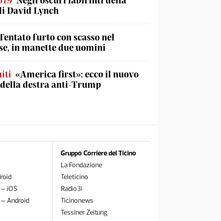
o79
Negli oscuri labirinti della
di David Lynch
Tentato furto con scasso nel
e, in manette due uomini
iti
«America first»: ecco il nuovo
 della destra anti-Trump
Gruppo Corriere del Ticino
La Fondazione
roid
Teleticino
 – iOS
Radio3i
 – Android
Ticinonews
Tessiner Zeitung