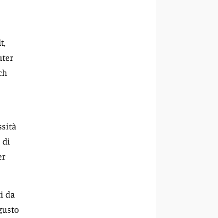
t,
uter
ch
ssità
 di
er
i da
gusto