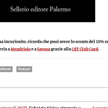
 ha incuriosito, r
icorda che puoi avere lo sconto del 10% s
eria a
Mendrisio
e a
Savosa
grazie alla
CdT Club Card
.
oParole
Podcast