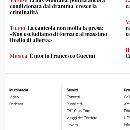
Vallese
Crans-Montana: polizia ancora
C
condizionata dal dramma, cresce la
c
criminalità
V
Ticino
La canicola non molla la presa:
r
«Non escludiamo di tornare al massimo
c
livello di allerta»
I
Musica
È morto Francesco Guccini
C
Multimedia
Servizi
Pro
Video
Contatti
Cd
Podcast
Pubblicità
Arc
CdT Club Card
Edi
Viaggi del Corriere
Il C
Lavoro
Inf