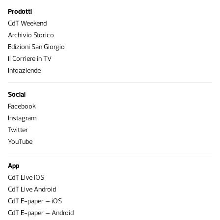
Prodotti
CdT Weekend
Archivio Storico
Edizioni San Giorgio
Il Corriere in TV
Infoaziende
Social
Facebook
Instagram
Twitter
YouTube
App
CdT Live iOS
CdT Live Android
CdT E-paper – iOS
CdT E-paper – Android