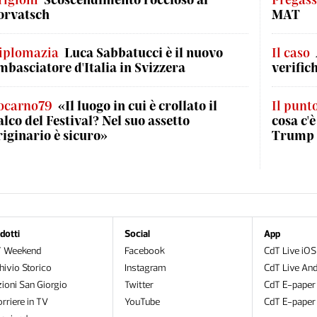
orvatsch
MAT
iplomazia
Luca Sabbatucci è il nuovo
Il caso
mbasciatore d'Italia in Svizzera
verific
ocarno79
«Il luogo in cui è crollato il
Il punt
alco del Festival? Nel suo assetto
cosa c'
riginario è sicuro»
Trump a
dotti
Social
App
T Weekend
Facebook
CdT Live iOS
hivio Storico
Instagram
CdT Live And
zioni San Giorgio
Twitter
CdT E-paper
orriere in TV
YouTube
CdT E-paper