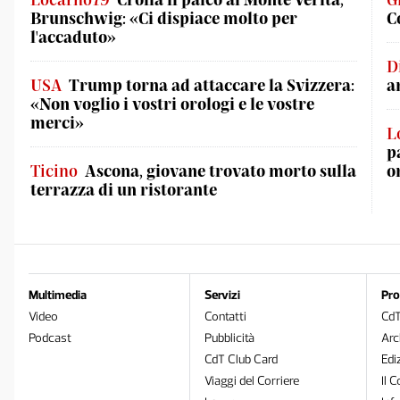
Brunschwig: «Ci dispiace molto per
C
l'accaduto»
D
USA
Trump torna ad attaccare la Svizzera:
a
«Non voglio i vostri orologi e le vostre
merci»
L
p
Ticino
Ascona, giovane trovato morto sulla
o
terrazza di un ristorante
Multimedia
Servizi
Pro
Video
Contatti
Cd
Podcast
Pubblicità
Arc
CdT Club Card
Edi
Viaggi del Corriere
Il C