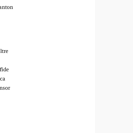
Canton
ltre
fide
ica
onsor