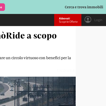
Cerca e trova immobili
le
Abbonati
Login
Scopri le Offerte
omòRide a scopo
are un circolo virtuoso con benefici per la
UCDHEK