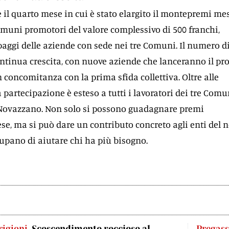
e il quarto mese in cui è stato elargito il montepremi me
muni promotori del valore complessivo di 500 franchi,
paggi delle aziende con sede nei tre Comuni. Il numero d
ontinua crescita, con nuove aziende che lanceranno il pr
in concomitanza con la prima sfida collettiva. Oltre alle
la partecipazione è esteso a tutti i lavoratori dei tre Comu
 Novazzano. Non solo si possono guadagnare premi
se, ma si può dare un contributo concreto agli enti del 
ccupano di aiutare chi ha più bisogno.
rigioni
Scoscendimento roccioso al
Pregas