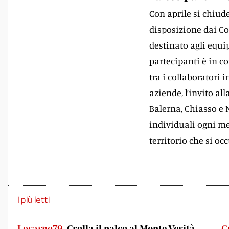
Con aprile si chiud
disposizione dai Co
destinato agli equi
partecipanti è in c
tra i collaboratori 
aziende, l’invito al
Balerna, Chiasso e
individuali ogni me
territorio che si o
I più letti
Locarno79
Crolla il palco al Monte Verità,
G