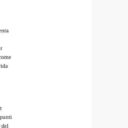
enta
er
 come
vida
t
 punti
 del