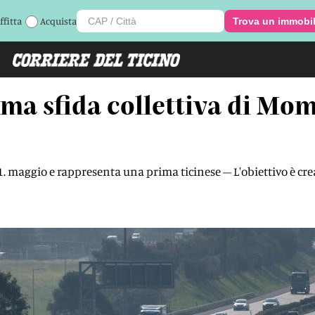
ffitta
Acquista
Trova un immobi
rima sfida collettiva di M
l 1. maggio e rappresenta una prima ticinese – L'obiettivo è cre