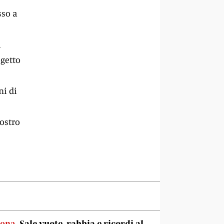
sso a
i
ogetto
ni di
nostro
sona
Sale vuote, rabbia e ricordi al