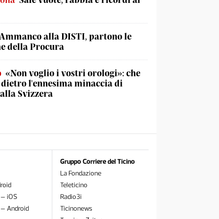
Ammanco alla DISTI, partono le
he della Procura
o
«Non voglio i vostri orologi»: che
è dietro l'ennesima minaccia di
lla Svizzera
Gruppo Corriere del Ticino
La Fondazione
roid
Teleticino
 – iOS
Radio3i
 – Android
Ticinonews