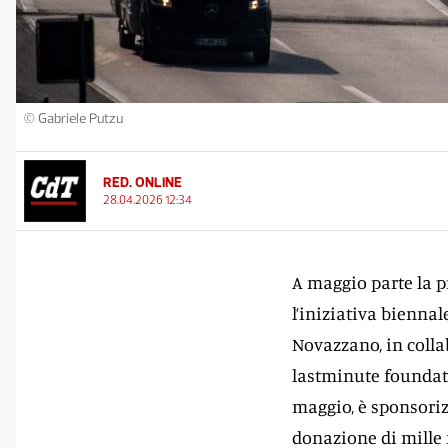
© Gabriele Putzu
RED. ONLINE
28.04.2026 12:34
A maggio parte la p
l’iniziativa biennal
Novazzano, in colla
lastminute foundati
maggio, è sponsoriz
donazione di mille 