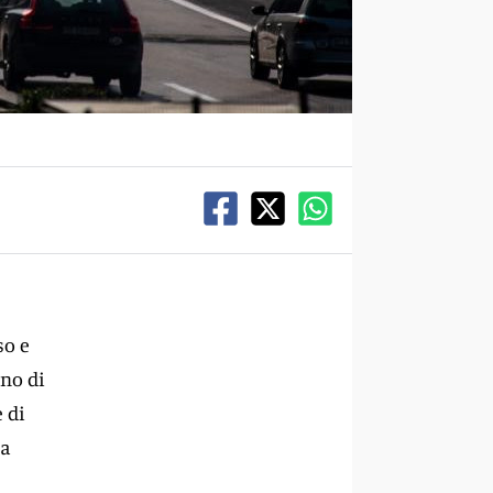
so e
gno di
 di
na