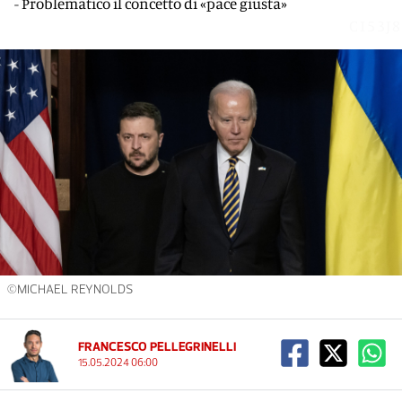
- Problematico il concetto di «pace giusta»
CI53J8
©MICHAEL REYNOLDS
FRANCESCO PELLEGRINELLI
15.05.2024 06:00