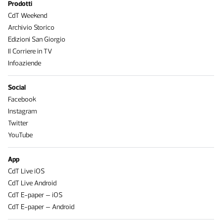
Prodotti
CdT Weekend
Archivio Storico
Edizioni San Giorgio
Il Corriere in TV
Infoaziende
Social
Facebook
Instagram
Twitter
YouTube
App
CdT Live iOS
CdT Live Android
CdT E-paper – iOS
CdT E-paper – Android