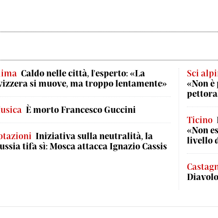
lima
Caldo nelle città, l'esperto: «La
Sci alp
vizzera si muove, ma troppo lentamente»
«Non è 
pettora
usica
È morto Francesco Guccini
Ticino
«Non es
otazioni
Iniziativa sulla neutralità, la
livello 
ussia tifa sì: Mosca attacca Ignazio Cassis
Castag
Diavol