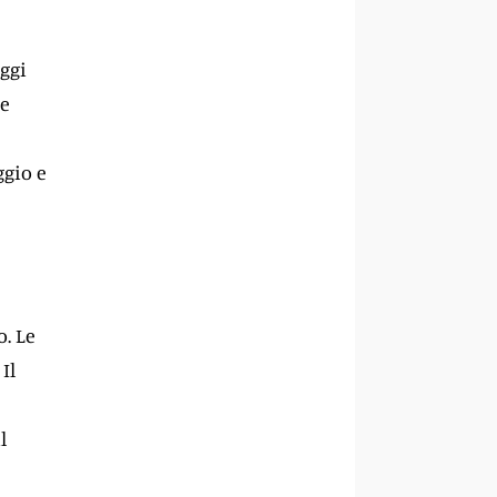
ggi
re
ggio e
o. Le
Il
l