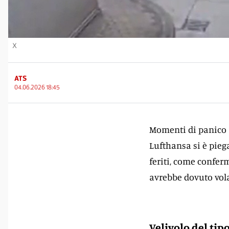
X
ATS
04.06.2026 18:45
Momenti di panico al
Lufthansa si è pieg
feriti, come confer
avrebbe dovuto vola
Velivolo del tip