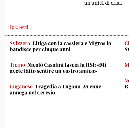
un'unità di crisi.
I più letti
Svizzera
Litiga con la cassiera e Migros lo
C
bandisce per cinque anni
S
Ticino
Nicolò Casolini lascia la RSI: «Mi
M
avete fatto sentire un vostro amico»
V
Luganese
Tragedia a Lugano, 25.enne
R
annega nel Ceresio