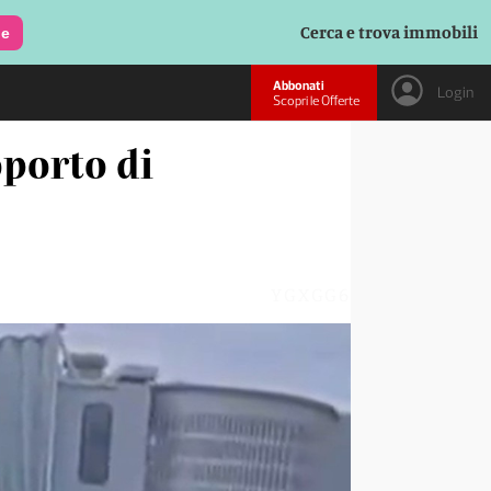
Cerca e trova immobili
le
Abbonati
Login
Scopri le Offerte
oporto di
YGXGG6