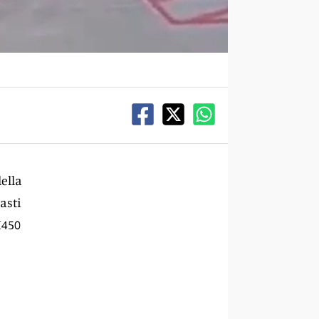
della
asti
H450