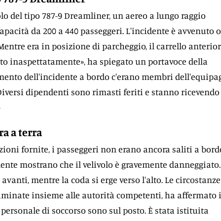
volo del tipo 787-9 Dreamliner, un aereo a lungo raggio
pacità da 200 a 440 passeggeri. L'incidente è avvenuto o
«Mentre era in posizione di parcheggio, il carrello anterio
gato inaspettatamente», ha spiegato un portavoce della
ento dell'incidente a bordo c'erano membri dell'equipa
 Diversi dipendenti sono rimasti feriti e stanno ricevendo
»
a a terra
ioni fornite, i passeggeri non erano ancora saliti a bord
ente mostrano che il velivolo è gravemente danneggiato. 
avanti, mentre la coda si erge verso l'alto. Le circostanze
minate insieme alle autorità competenti, ha affermato i
 personale di soccorso sono sul posto. È stata istituita