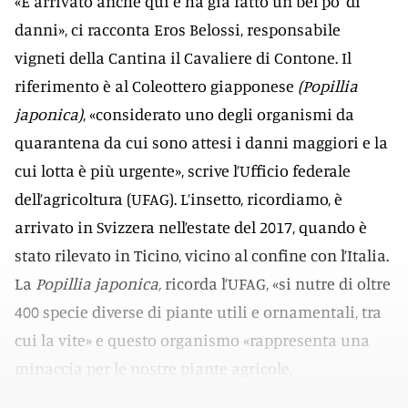
«È arrivato anche qui e ha già fatto un bel po’ di
danni», ci racconta Eros Belossi, responsabile
vigneti della Cantina il Cavaliere di Contone. Il
riferimento è al Coleottero giapponese
(Popillia
japonica)
, «considerato uno degli organismi da
quarantena da cui sono attesi i danni maggiori e la
cui lotta è più urgente», scrive l’Ufficio federale
dell’agricoltura (UFAG). L’insetto, ricordiamo, è
arrivato in Svizzera nell’estate del 2017, quando è
stato rilevato in Ticino, vicino al confine con l’Italia.
La
Popillia japonica,
ricorda l’UFAG, «si nutre di oltre
400 specie diverse di piante utili e ornamentali, tra
cui la vite» e questo organismo «rappresenta una
minaccia per le nostre piante agricole,
l’ortoflorovivaismo e l’ambiente».