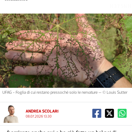
H3T5NH
UFAG - Foglia di cui restano pressoché solo le nervature — © Louis Sutter
ANDREA SCOLARI
08.07.2026 13:30