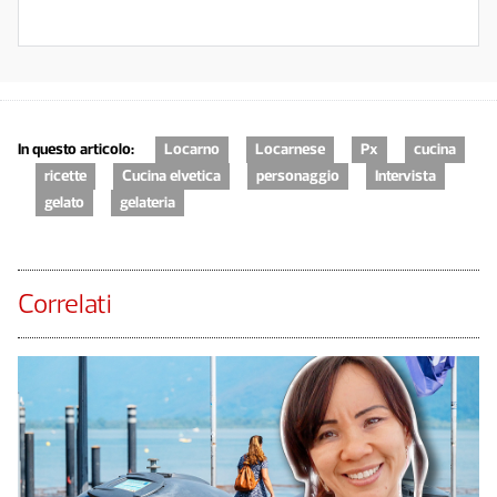
In questo articolo:
Locarno
Locarnese
Px
cucina
ricette
Cucina elvetica
personaggio
Intervista
gelato
gelateria
Correlati