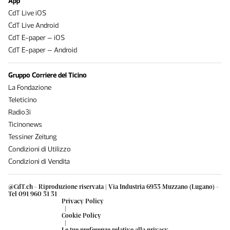
App
CdT Live iOS
CdT Live Android
CdT E-paper – iOS
CdT E-paper – Android
Gruppo Corriere del Ticino
La Fondazione
Teleticino
Radio3i
Ticinonews
Tessiner Zeitung
Condizioni di Utilizzo
Condizioni di Vendita
@CdT.ch - Riproduzione riservata | Via Industria 6933 Muzzano (Lugano) -
Tel 091 960 31 31
Privacy Policy
|
Cookie Policy
|
Le tue preferenze relative alla privacy