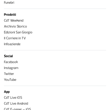
Funebri
Prodotti
CdT Weekend
Archivio Storico
Edizioni San Giorgio
Il Corriere in TV
Infoaziende
Social
Facebook
Instagram
Twitter
YouTube
App
CdT Live iOS
CdT Live Android
CdT E-paper – iOS