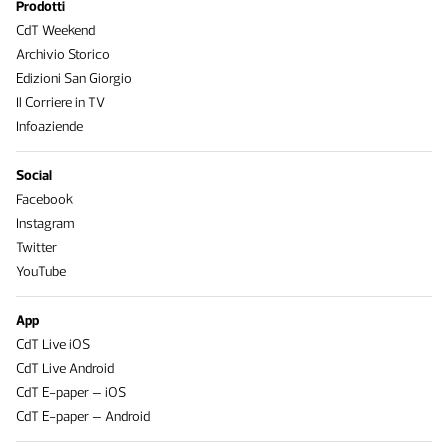
Prodotti
CdT Weekend
Archivio Storico
Edizioni San Giorgio
Il Corriere in TV
Infoaziende
Social
Facebook
Instagram
Twitter
YouTube
App
CdT Live iOS
CdT Live Android
CdT E-paper – iOS
CdT E-paper – Android