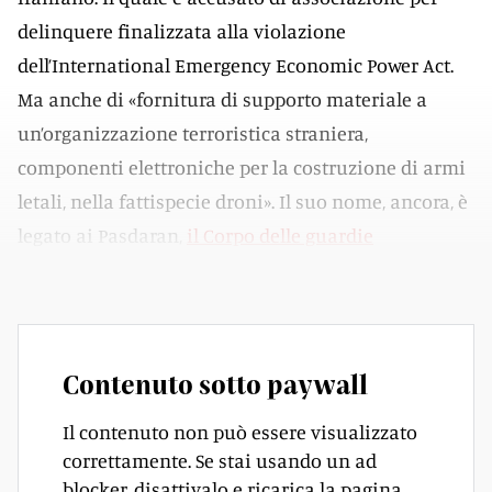
delinquere finalizzata alla violazione
dell’International Emergency Economic Power Act.
Ma anche di «fornitura di supporto materiale a
un’organizzazione terroristica straniera,
componenti elettroniche per la costruzione di armi
letali, nella fattispecie droni». Il suo nome, ancora, è
legato ai Pasdaran,
il Corpo delle guardie
rivoluzionarie islamiche (IRCG)
.
Contenuto sotto paywall
Il contenuto non può essere visualizzato
correttamente. Se stai usando un ad
blocker, disattivalo e ricarica la pagina.