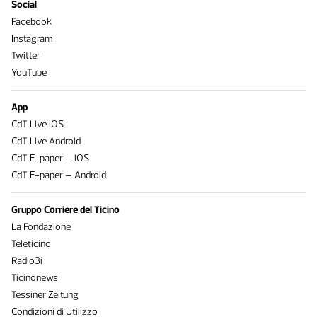
Social
Facebook
Instagram
Twitter
YouTube
App
CdT Live iOS
CdT Live Android
CdT E-paper – iOS
CdT E-paper – Android
Gruppo Corriere del Ticino
La Fondazione
Teleticino
Radio3i
Ticinonews
Tessiner Zeitung
Condizioni di Utilizzo