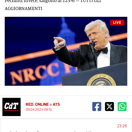
Pechino, invece, salgono al 125% – TUTTI GLI
AGGIORNAMENTI
LIVE
RED. ONLINE
e
ATS
09.04.2025 09:15
23:26