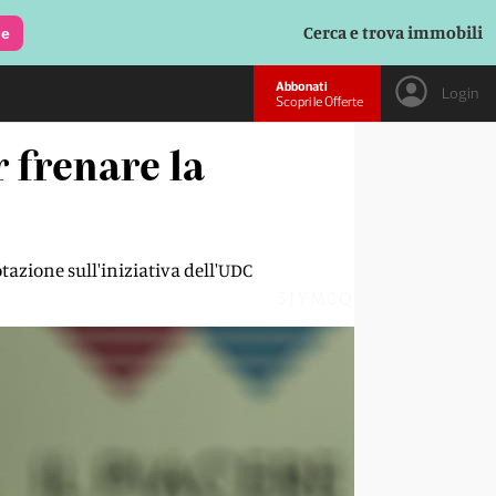
Cerca e trova immobili
le
Abbonati
Login
Scopri le Offerte
r frenare la
azione sull'iniziativa dell'UDC
5JYM0Q