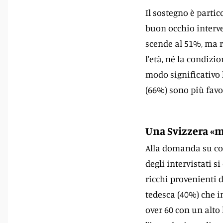
Il sostegno è partic
buon occhio interve
scende al 51%, ma 
l'età, né la condizi
modo significativo l
(66%) sono più favor
Una Svizzera «m
Alla domanda su com
degli intervistati si
ricchi provenienti 
tedesca (40%) che i
over 60 con un alto 