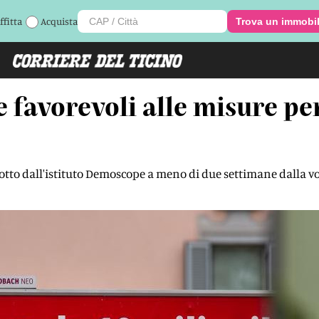
ffitta
Acquista
Trova un immobi
e favorevoli alle misure pe
o dall'istituto Demoscope a meno di due settimane dalla vot