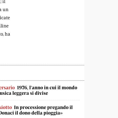
 il
a un
icate
nline
o, ha
ersario
1976, l’anno in cui il mondo
usica leggera si divise
iotto
In processione pregando il
«Donaci il dono della pioggia»