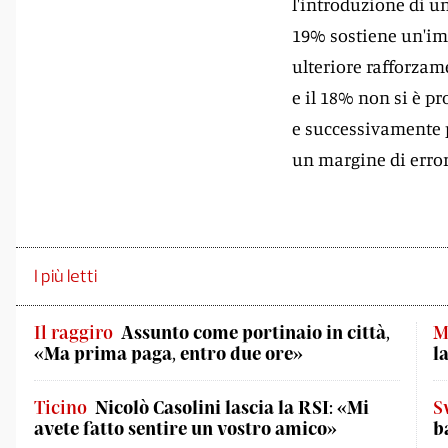
l'introduzione di un
19% sostiene un'imp
ulteriore rafforzam
e il 18% non si è p
e successivamente p
un margine di error
I più letti
Il raggiro
Assunto come portinaio in città,
M
«Ma prima paga, entro due ore»
l
Ticino
Nicolò Casolini lascia la RSI: «Mi
S
avete fatto sentire un vostro amico»
b