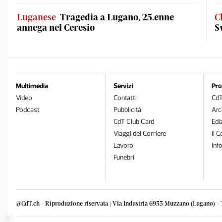
Luganese
Tragedia a Lugano, 25.enne
C
annega nel Ceresio
S
Multimedia
Servizi
Pro
Video
Contatti
Cd
Podcast
Pubblicità
Arc
CdT Club Card
Edi
Viaggi del Corriere
Il C
Lavoro
Inf
Funebri
@CdT.ch - Riproduzione riservata | Via Industria 6933 Muzzano (Lugano) - 