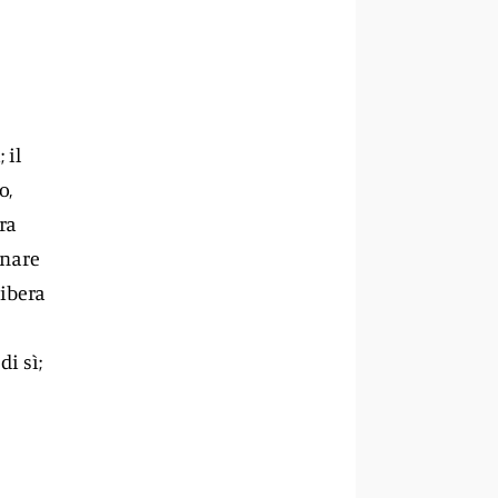
 il
o,
ra
enare
libera
e
di sì;