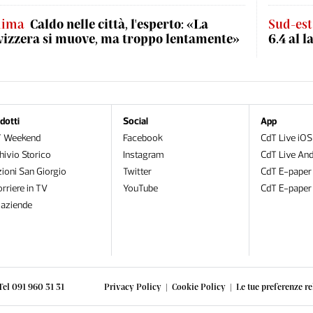
lima
Caldo nelle città, l'esperto: «La
Sud-est
vizzera si muove, ma troppo lentamente»
6.4 al l
dotti
Social
App
T Weekend
Facebook
CdT Live iOS
hivio Storico
Instagram
CdT Live And
zioni San Giorgio
Twitter
CdT E-paper
orriere in TV
YouTube
CdT E-paper
oaziende
Tel 091 960 31 31
Privacy Policy
|
Cookie Policy
|
Le tue preferenze re