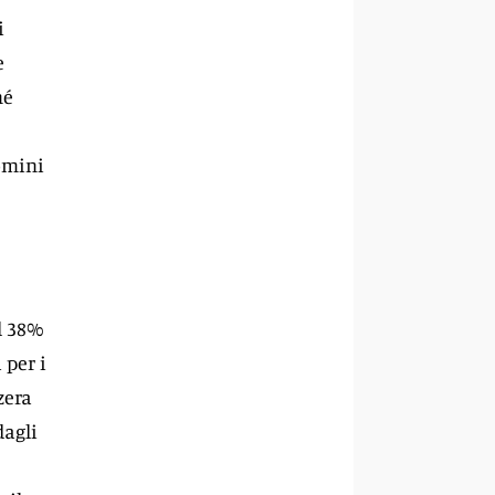
i
e
né
uomini
il 38%
 per i
zera
dagli