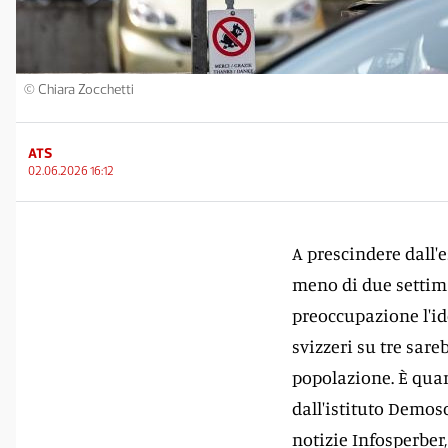
© Chiara Zocchetti
ATS
02.06.2026 16:12
A prescindere dall'e
meno di due settim
preoccupazione l'id
svizzeri su tre sare
popolazione. È qua
dall'istituto Demosc
notizie Infosperber,