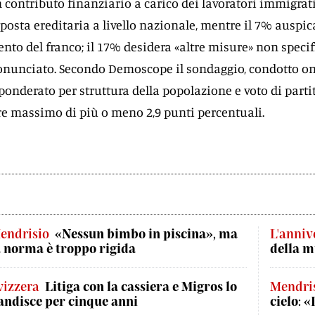
 contributo finanziario a carico dei lavoratori immigrati;
osta ereditaria a livello nazionale, mentre il 7% auspic
ento del franco; il 17% desidera «altre misure» non specif
ronunciato. Secondo Demoscope il sondaggio, condotto o
onderato per struttura della popolazione e voto di partit
e massimo di più o meno 2,9 punti percentuali.
endrisio
«Nessun bimbo in piscina», ma
L'anniv
a norma è troppo rigida
della m
vizzera
Litiga con la cassiera e Migros lo
Mendris
andisce per cinque anni
cielo: 