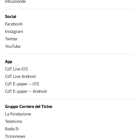
Infoaziende
Social
Facebook
Instagram
Twitter
YouTube
App
CdT Live iOS
CdT Live Android
CdT E-paper – iOS
CdT E-paper – Android
Gruppo Corriere del Ticino
La Fondazione
Teleticino
Radio3i
Ticinonews