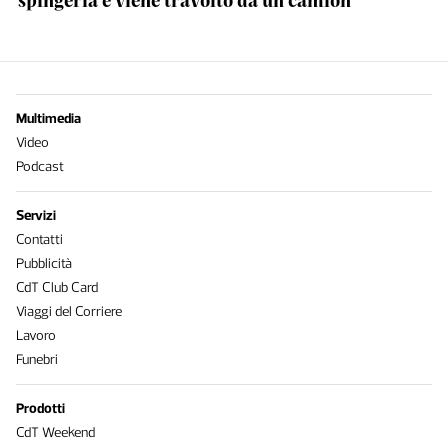
spingerla e viene travolto da un camion
Multimedia
Video
Podcast
Servizi
Contatti
Pubblicità
CdT Club Card
Viaggi del Corriere
Lavoro
Funebri
Prodotti
CdT Weekend