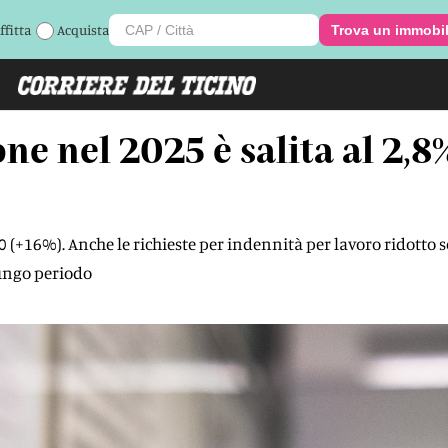
ffitta
Acquista
Trova un immobi
e nel 2025 è salita al 2,8
(+16%). Anche le richieste per indennità per lavoro ridotto so
lungo periodo