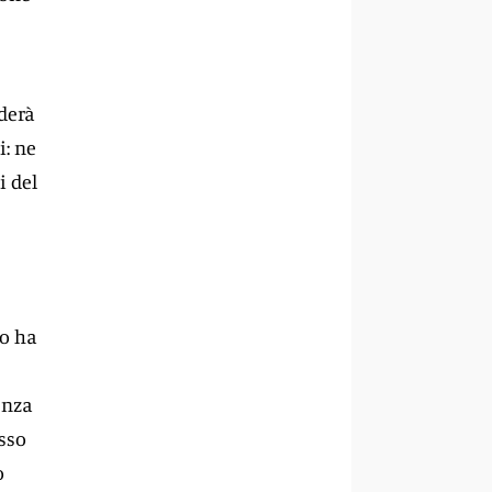
uderà
i: ne
i del
no ha
enza
esso
o