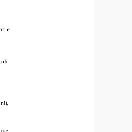
ati è
o di
ni),
ione