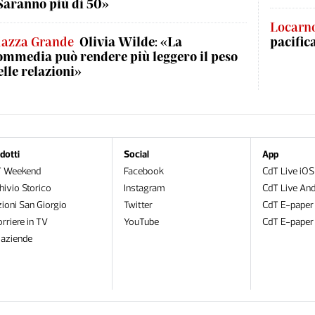
Saranno più di 50»
Locarn
iazza Grande
Olivia Wilde: «La
pacific
ommedia può rendere più leggero il peso
elle relazioni»
dotti
Social
App
T Weekend
Facebook
CdT Live iOS
hivio Storico
Instagram
CdT Live And
zioni San Giorgio
Twitter
CdT E-paper
orriere in TV
YouTube
CdT E-paper
oaziende