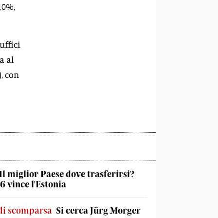
3,0%,
uffici
a al
), con
Il miglior Paese dove trasferirsi?
6 vince l'Estonia
di scomparsa
Si cerca Jürg Morger