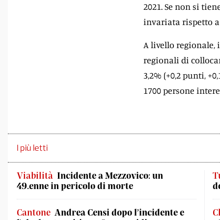
2021. Se non si tien
invariata rispetto 
A livello regionale,
regionali di colloc
3,2% (+0,2 punti, +0,
1700 persone intere
I più letti
Viabilità
Incidente a Mezzovico: un
T
49.enne in pericolo di morte
d
Cantone
Andrea Censi dopo l’incidente e
C