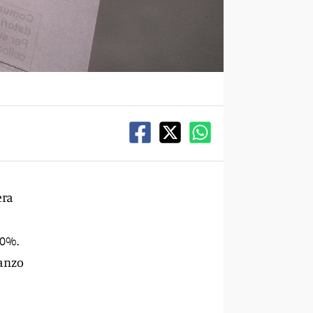
era
,0%.
vanzo