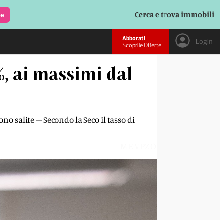
Cerca e trova immobili
le
Abbonati
Login
Scopri le Offerte
%, ai massimi dal
no salite – Secondo la Seco il tasso di
MEVPZO