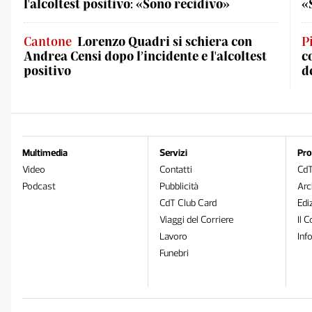
l'alcoltest positivo: «Sono recidivo»
«
Cantone
Lorenzo Quadri si schiera con
P
Andrea Censi dopo l’incidente e l'alcoltest
c
positivo
d
Multimedia
Servizi
Pro
Video
Contatti
Cd
Podcast
Pubblicità
Arc
CdT Club Card
Edi
Viaggi del Corriere
Il C
Lavoro
Inf
Funebri