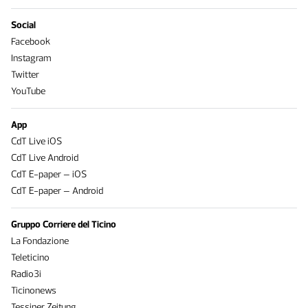
Social
Facebook
Instagram
Twitter
YouTube
App
CdT Live iOS
CdT Live Android
CdT E-paper – iOS
CdT E-paper – Android
Gruppo Corriere del Ticino
La Fondazione
Teleticino
Radio3i
Ticinonews
Tessiner Zeitung