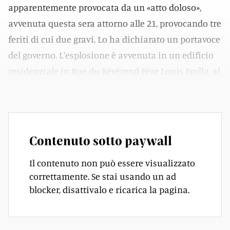
apparentemente provocata da un «atto doloso»,
avvenuta questa sera attorno alle 21, provocando tre
feriti di cui due gravi. Lo ha dichiarato un portavoce
del governo. L'esplosione è avvenuta in un edificio
residenziale in Rue du Révérend Père Louis Frolla, al
confine tra il Principato di Monaco e la Francia.
Contenuto sotto paywall
Il contenuto non può essere visualizzato
correttamente. Se stai usando un ad
blocker, disattivalo e ricarica la pagina.