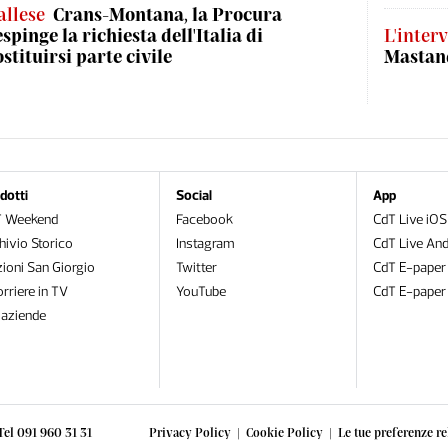
allese
Crans-Montana, la Procura
espinge la richiesta dell'Italia di
L'interv
ostituirsi parte civile
Mastand
dotti
Social
App
T Weekend
Facebook
CdT Live iOS
hivio Storico
Instagram
CdT Live And
zioni San Giorgio
Twitter
CdT E-paper
orriere in TV
YouTube
CdT E-paper
oaziende
Tel 091 960 31 31
Privacy Policy
|
Cookie Policy
|
Le tue preferenze re