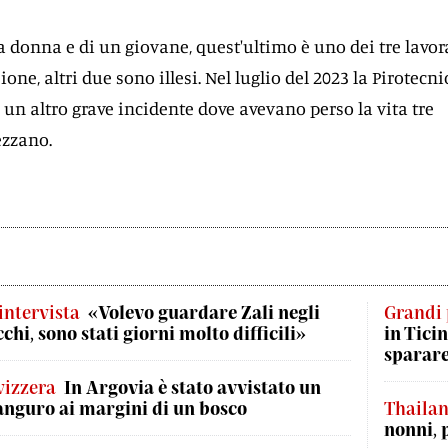
a donna e di un giovane, quest'ultimo è uno dei tre lavor
ione, altri due sono illesi. Nel luglio del 2023 la Pirotecni
 un altro grave incidente dove avevano perso la vita tre
ezzano.
'intervista
«Volevo guardare Zali negli
Grandi 
cchi, sono stati giorni molto difficili»
in Tici
sparar
vizzera
In Argovia è stato avvistato un
anguro ai margini di un bosco
Thaila
nonni, 