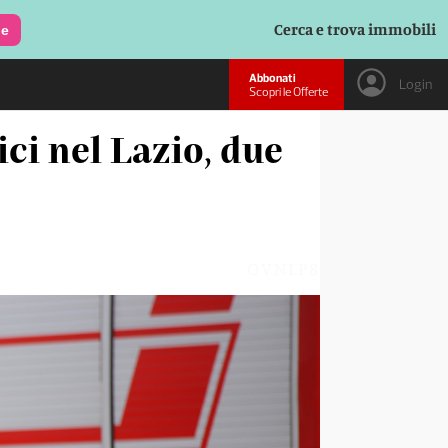
Cerca e trova immobili
le
Abbonati
Login
Scopri le Offerte
ci nel Lazio, due
OVNLP8