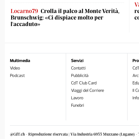
V
Locarno79
Crolla il palco al Monte Verità,
r
Brunschwig: «Ci dispiace molto per
c
l'accaduto»
Multimedia
Servizi
Pro
Video
Contatti
Cd
Podcast
Pubblicità
Arc
CdT Club Card
Edi
Viaggi del Corriere
Il C
Lavoro
Inf
Funebri
@CdT.ch - Riproduzione riservata | Via Industria 6933 Muzzano (Lugano) - 