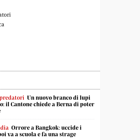
atori
ca
predatori
Un nuovo branco di lupi
no: il Cantone chiede a Berna di poter
e
ndia
Orrore a Bangkok: uccide i
poi va a scuola e fa una strage