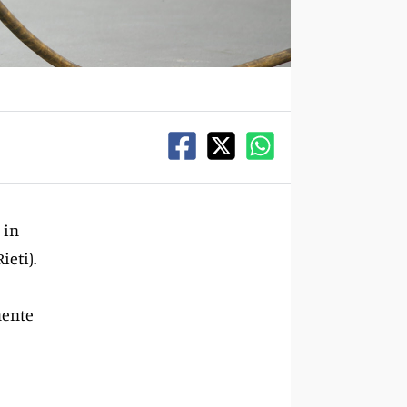
 in
ieti).
mente