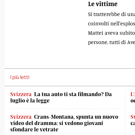
Le vittime
Si tratterebbe di un
coinvolti nell'esplos
Mattei aveva subito
persone, tutti di Av
I più letti
Svizzera
La tua auto ti sta filmando? Da
L
luglio è la legge
o
Svizzera
Crans-Montana, spunta un nuovo
S
video del dramma: si vedono giovani
c
sfondare le vetrate