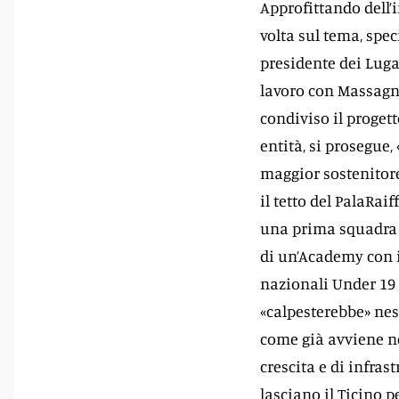
Approfittando dell’
volta sul tema, spec
presidente dei Luga
lavoro con Massagno
condiviso il progett
entità, si prosegue
maggior sostenitore
il tetto del PalaRaif
una prima squadra i
di un’Academy con i
nazionali Under 19 
«calpesterebbe» nes
come già avviene nel
crescita e di infras
lasciano il Ticino pe