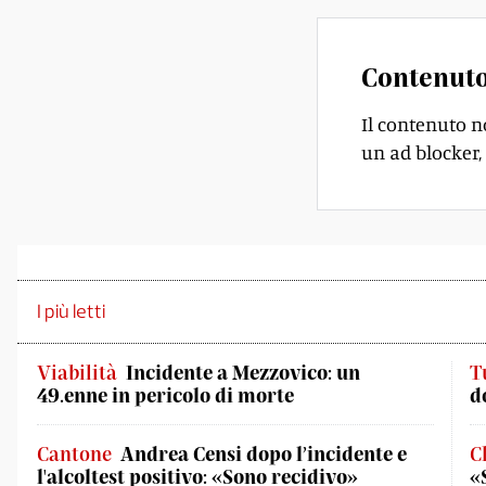
Contenuto
Il contenuto n
un ad blocker, 
I più letti
Viabilità
Incidente a Mezzovico: un
T
49.enne in pericolo di morte
d
Cantone
Andrea Censi dopo l’incidente e
C
l'alcoltest positivo: «Sono recidivo»
«