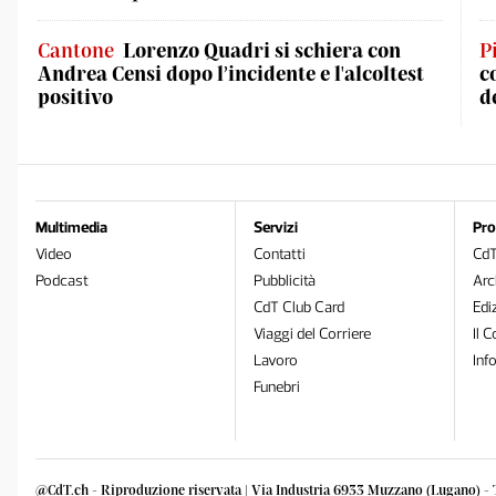
Cantone
Lorenzo Quadri si schiera con
P
Andrea Censi dopo l’incidente e l'alcoltest
c
positivo
d
Multimedia
Servizi
Pro
Video
Contatti
Cd
Podcast
Pubblicità
Arc
CdT Club Card
Edi
Viaggi del Corriere
Il C
Lavoro
Inf
Funebri
@CdT.ch - Riproduzione riservata | Via Industria 6933 Muzzano (Lugano) - 