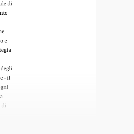
ale di
ente
ne
to e
tegia
 degli
 - il
ogni
ma
 di