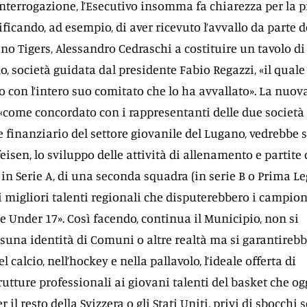
interrogazione, l’Esecutivo insomma fa chiarezza per la 
ificando, ad esempio, di aver ricevuto l’avvallo da parte d
no Tigers, Alessandro Cedraschi a costituire un tavolo di
, società guidata dal presidente Fabio Regazzi, «il quale
o con l’intero suo comitato che lo ha avvallato». La nuov
, «come concordato con i rappresentanti delle due società 
 finanziario del settore giovanile del Lugano, vedrebbe 
feisen, lo sviluppo delle attività di allenamento e partite 
n Serie A, di una seconda squadra (in serie B o Prima Le
 migliori talenti regionali che disputerebbero i campion
e Under 17». Così facendo, continua il Municipio, non si
suna identità di Comuni o altre realtà ma si garantirebb
 calcio, nell’hockey e nella pallavolo, l’ideale offerta di
trutture professionali ai giovani talenti del basket che og
r il resto della Svizzera o gli Stati Uniti, privi di sbocchi s