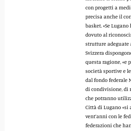
con progetti a medi
precisa anche il con
basket. «Se Lugano h
dovuto al riconosci
strutture adeguate a
Svizzera dispongono
questa ragione, «e p
società sportive e l
dal fondo federale 
di condivisione, di 
che potranno utilizz
Città di Lugano «si 
vent’anni con le fe
federazioni che han