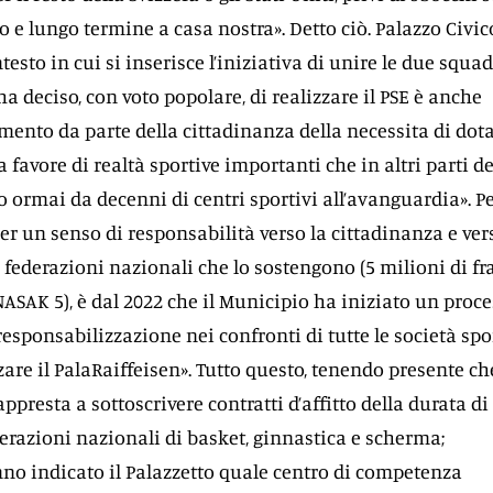
o e lungo termine a casa nostra». Detto ciò. Palazzo Civic
testo in cui si inserisce l’iniziativa di unire le due squad
a deciso, con voto popolare, di realizzare il PSE è anche
mento da parte della cittadinanza della necessita di dota
 favore di realtà sportive importanti che in altri parti de
 ormai da decenni di centri sportivi all’avanguardia». P
er un senso di responsabilità verso la cittadinanza e ver
e federazioni nazionali che lo sostengono (5 milioni di f
NASAK 5), è dal 2022 che il Municipio ha iniziato un proc
responsabilizzazione nei confronti di tutte le società spo
are il PalaRaiffeisen». Tutto questo, tenendo presente ch
appresta a sottoscrivere contratti d’affitto della durata di
derazioni nazionali di basket, ginnastica e scherma;
no indicato il Palazzetto quale centro di competenza