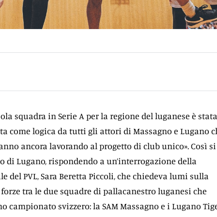
sola squadra in Serie A per la regione del luganese è stat
uta come logica da tutti gli attori di Massagno e Lugano 
anno ancora lavorando al progetto di club unico». Così si
o di Lugano, rispondendo a un’interrogazione della
e del PVL, Sara Beretta Piccoli, che chiedeva lumi sulla
 forze tra le due squadre di pallacanestro luganesi che
o campionato svizzero: la SAM Massagno e i Lugano Tige