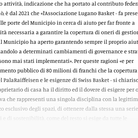
o attività, indicazione che ha portato al contributo feder
ciò, è dal 2021 che «l’Associazione Lugano Basket - fa pres
alle porte del Municipio in cerca di aiuto per far fronte a
tà necessaria a garantire la copertura di oneri di gestio
 il Municipio ha aperto garantendo sempre il proprio aiu
nandolo a determinati cambiamenti di governance e stra
ono mai stati implementati». Per queste ragioni «e per
timento pubblico di 80 milioni di franchi che la copertura
 PalaRaiffeisen e le esigenze di Swiss Basket - si chiarisce
ietario di casa ha il diritto ed il dovere di esigere per 
va che rappresenti una singola disciplina con la legitti
zo esclusivo degli spazi, di ottenere dalla stessa una serie
 e di sostenibilità, come del resto si esige da tutte le
cevono contributi pubblici di qualsiasi forma in Città».