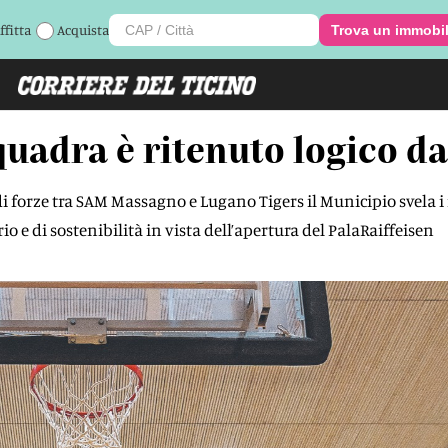
ffitta
Acquista
Trova un immobi
uadra è ritenuto logico da
i forze tra SAM Massagno e Lugano Tigers il Municipio svela 
io e di sostenibilità in vista dell’apertura del PalaRaiffeisen