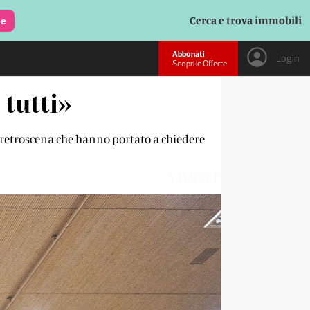
Cerca e trova immobili
le
Abbonati
Login
Scopri le Offerte
 tutti»
i retroscena che hanno portato a chiedere
VHN1YE