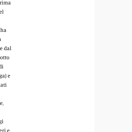
prima
el
 ha
a
e dal
sotto
di
ga) e
ati
e,
gi
eri e