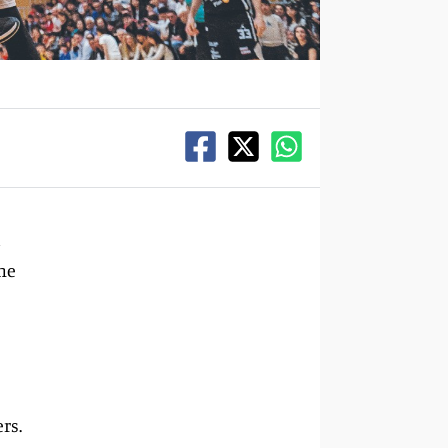
a
che
rs.