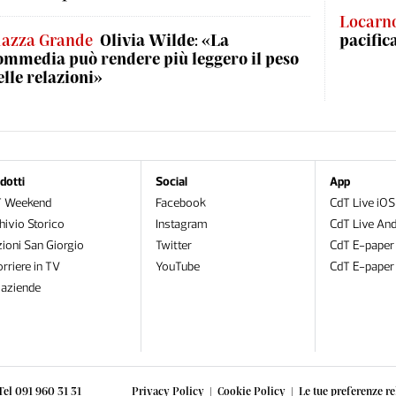
Locarn
iazza Grande
Olivia Wilde: «La
pacific
ommedia può rendere più leggero il peso
elle relazioni»
dotti
Social
App
T Weekend
Facebook
CdT Live iOS
hivio Storico
Instagram
CdT Live And
zioni San Giorgio
Twitter
CdT E-paper
orriere in TV
YouTube
CdT E-paper
oaziende
Tel 091 960 31 31
Privacy Policy
|
Cookie Policy
|
Le tue preferenze re