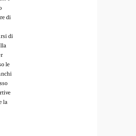
o
re di
rsi di
lla
er
so le
ranchi
esso
rtive
e la