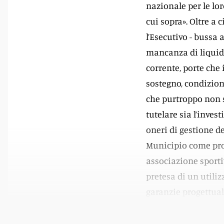
nazionale per le lor
cui sopra». Oltre a 
l’Esecutivo - bussa 
mancanza di liquidi
corrente, porte che
sostegno, condizio
che purtroppo non s
tutelare sia l’inves
oneri di gestione del
Municipio come propr
associazione sporti
pretesa di un utiliz
garanzie progettuali
associazioni che ri