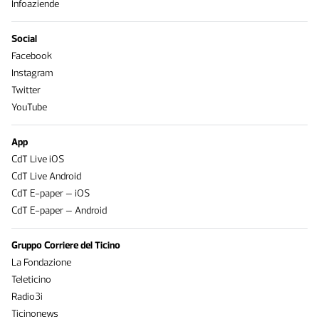
Infoaziende
Social
Facebook
Instagram
Twitter
YouTube
App
CdT Live iOS
CdT Live Android
CdT E-paper – iOS
CdT E-paper – Android
Gruppo Corriere del Ticino
La Fondazione
Teleticino
Radio3i
Ticinonews