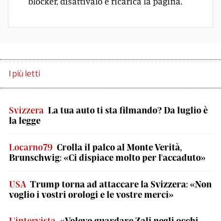
blocker, disattivalo e ricarica la pagina.
I più letti
Svizzera
La tua auto ti sta filmando? Da luglio è
la legge
Locarno79
Crolla il palco al Monte Verità,
Brunschwig: «Ci dispiace molto per l'accaduto»
USA
Trump torna ad attaccare la Svizzera: «Non
voglio i vostri orologi e le vostre merci»
L'intervista
«Volevo guardare Zali negli occhi,