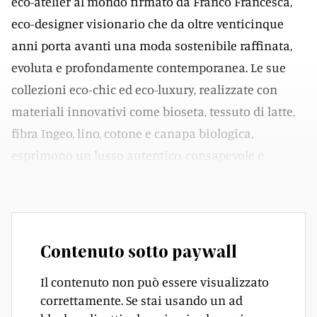
eco-atelier al mondo firmato da Franco Francesca,
eco-designer visionario che da oltre venticinque
anni porta avanti una moda sostenibile raffinata,
evoluta e profondamente contemporanea. Le sue
collezioni eco-chic ed eco-luxury, realizzate con
materiali innovativi come bioseta, tessuto di latte,
fibra Ingeo, lino, cotone e canapa biologica,
esprimono un lusso autentico, consapevole e
rispettoso dell’ambiente.
Contenuto sotto paywall
Il contenuto non può essere visualizzato
correttamente. Se stai usando un ad