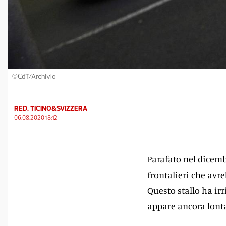
©CdT/Archivio
RED. TICINO&SVIZZERA
06.08.2020 18:12
Parafato nel dicemb
frontalieri che avre
Questo stallo ha irr
appare ancora lonta