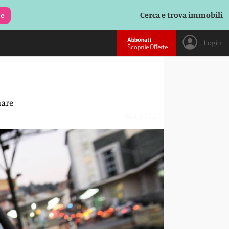
Cerca e trova immobili
le
Abbonati
Login
Scopri le Offerte
mare
M15H2C