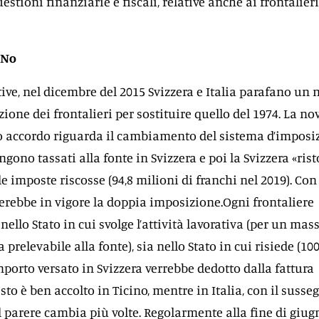
tioni finanziarie e fiscali, relative anche ai frontalieri
 No
tive, nel dicembre del 2015 Svizzera e Italia parafano un
ione dei frontalieri per sostituire quello del 1974. La no
o accordo riguarda il cambiamento del sistema d’imposi
engono tassati alla fonte in Svizzera e poi la Svizzera «ris
e imposte riscosse (94,8 milioni di franchi nel 2019). Con 
rebbe in vigore la doppia imposizione.Ogni frontaliere
nello Stato in cui svolge l’attività lavorativa (per un ma
 prelevabile alla fonte), sia nello Stato in cui risiede (10
mporto versato in Svizzera verrebbe dedotto dalla fattura
 testo è ben accolto in Ticino, mentre in Italia, con il susse
il parere cambia più volte. Regolarmente alla fine di giug