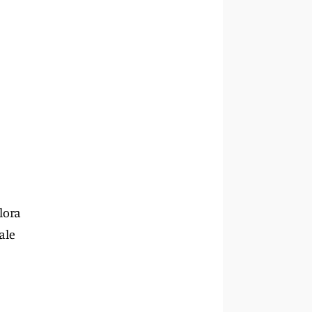
llora
ale