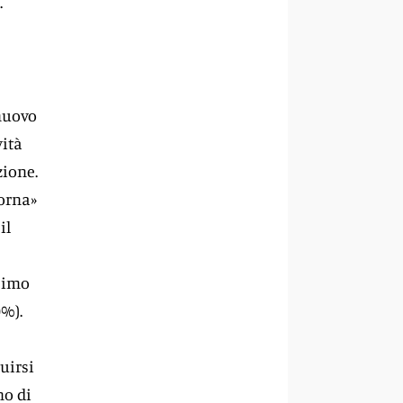
.
 nuovo
vità
zione.
torna»
il
ssimo
0%).
guirsi
no di