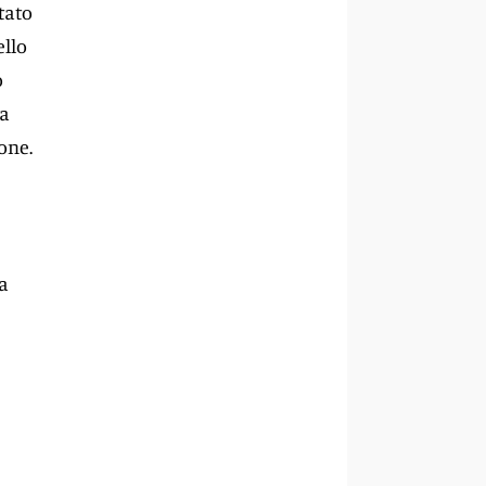
tato
ello
o
ta
one.
la