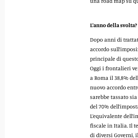
una road map su ques
L’anno della svolta?
Dopo anni di tratta
accordo sull’imposiz
principale di quest
Oggi i frontalieri v
a Roma il 38,8% dell
nuovo accordo entre
sarebbe tassato sia 
del 70% dell’imposta
L’equivalente dell’i
fiscale in Italia. Il
di diversi Governi, 