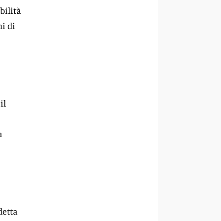
bilità
ni di
il
a
detta