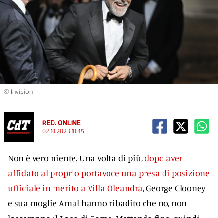
© Invision
RED. ONLINE
02.10.2023 10:45
Non è vero niente. Una volta di più,
dopo aver
affidato al proprio portavoce una presa di posizione
ufficiale in merito a Villa Oleandra
, George Clooney
e sua moglie Amal hanno ribadito che no, non