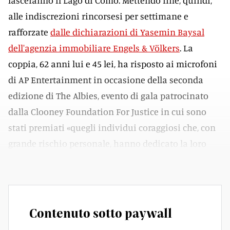
lasceranno il Lago di Como. Mettendo fine, quindi,
alle indiscrezioni rincorsesi per settimane e
rafforzate
dalle dichiarazioni di Yasemin Baysal
dell'agenzia immobiliare Engels & Völkers
. La
coppia, 62 anni lui e 45 lei, ha risposto ai microfoni
di AP Entertainment in occasione della seconda
edizione di The Albies, evento di gala patrocinato
dalla Clooney Foundation For Justice in cui sono
stati premiati «quegli individui coraggiosi che, con
grande rischio personale, hanno dedicato la loro
vita alla giustizia».
Contenuto sotto paywall