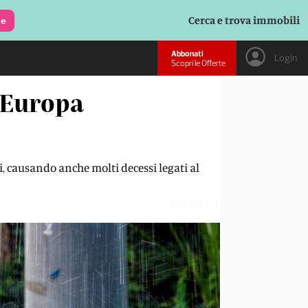
Cerca e trova immobili
le
Abbonati
Login
Scopri le Offerte
l'Europa
i, causando anche molti decessi legati al
KOKUSI