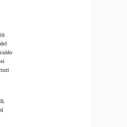
più
 del
 caldo
osi
ttuti
i,
rd