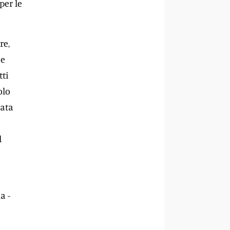
per le
re,
 e
tti
olo
data
l
a -