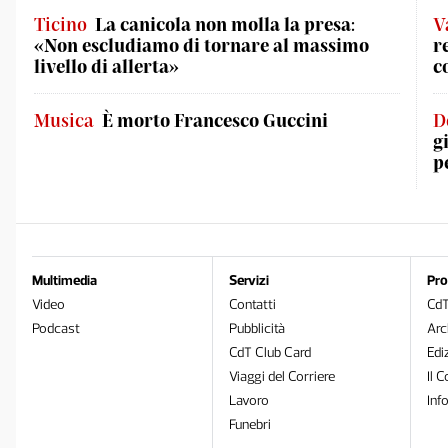
Ticino
La canicola non molla la presa:
V
«Non escludiamo di tornare al massimo
r
livello di allerta»
c
Musica
È morto Francesco Guccini
D
g
p
Multimedia
Servizi
Pro
Video
Contatti
Cd
Podcast
Pubblicità
Arc
CdT Club Card
Edi
Viaggi del Corriere
Il C
Lavoro
Inf
Funebri