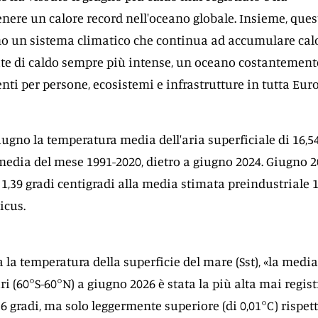
ere un calore record nell'oceano globale. Insieme, ques
o un sistema climatico che continua ad accumulare calor
ate di caldo sempre più intense, un oceano costantement
enti per persone, ecosistemi e infrastrutture in tutta Eur
giugno la temperatura media dell'aria superficiale di 16,5
a media del mese 1991-2020, dietro a giugno 2024. Giugno 
 1,39 gradi centigradi alla media stimata preindustriale 
icus.
 la temperatura della superficie del mare (Sst), «la media
ri (60°S-60°N) a giugno 2026 è stata la più alta mai regist
86 gradi, ma solo leggermente superiore (di 0,01°C) rispet