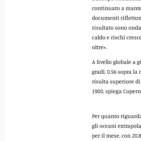
continuato a manten
documenti rifletton
risultato sono ond
caldo e rischi cresc
oltre».
A livello globale a 
gradi, 0,56 sopra l
risulta superiore di
1900, spiega Copern
Per quanto riguarda
gli oceani extrapola
per il mese, con 20,