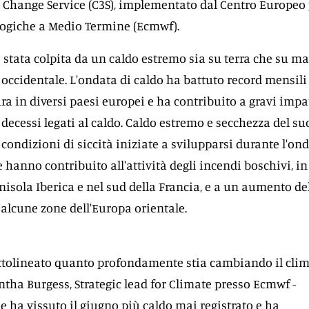
Change Service (C3S), implementato dal Centro Europeo 
logiche a Medio Termine (Ecmwf).
 stata colpita da un caldo estremo sia su terra che su ma
 occidentale. L'ondata di caldo ha battuto record mensili
ra in diversi paesi europei e ha contribuito a gravi impa
i decessi legati al caldo. Caldo estremo e secchezza del su
condizioni di siccità iniziate a svilupparsi durante l'on
 hanno contribuito all'attività degli incendi boschivi, in
nisola Iberica e nel sud della Francia, e a un aumento de
n alcune zone dell'Europa orientale.
ttolineato quanto profondamente stia cambiando il clim
ha Burgess, Strategic lead for Climate presso Ecmwf -
e ha vissuto il giugno più caldo mai registrato e ha