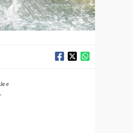
le e
,