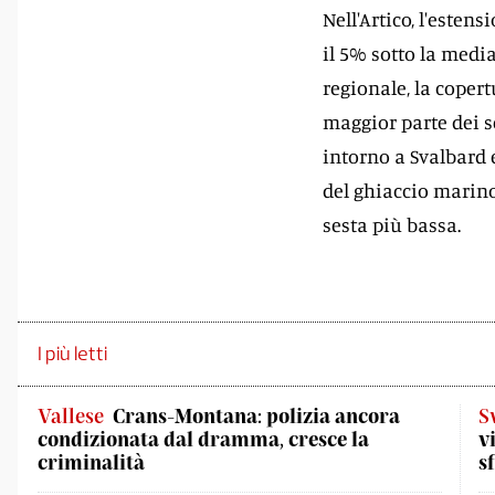
Nell'Artico, l'este
il 5% sotto la media
regionale, la copert
maggior parte dei s
intorno a Svalbard 
del ghiaccio marino
sesta più bassa.
I più letti
Vallese
Crans-Montana: polizia ancora
S
condizionata dal dramma, cresce la
v
criminalità
s