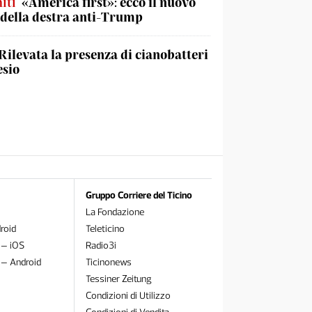
iti
«America first»: ecco il nuovo
 della destra anti-Trump
Rilevata la presenza di cianobatteri
esio
Gruppo Corriere del Ticino
La Fondazione
roid
Teleticino
 – iOS
Radio3i
 – Android
Ticinonews
Tessiner Zeitung
Condizioni di Utilizzo