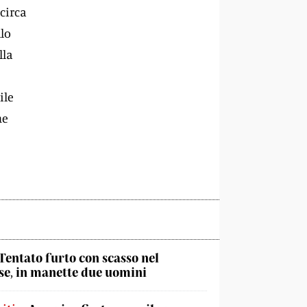
circa
llo
lla
ile
me
Tentato furto con scasso nel
e, in manette due uomini