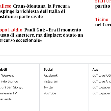
Stati Un
allese
Crans-Montana, la Procura
partito
espinge la richiesta dell'Italia di
ostituirsi parte civile
Ticino
nel Cer
opo l'addio
Pauli Gut: «Era il momento
iusto di smettere, ma dispiace: è stato un
ercorso eccezionale»
dotti
Social
App
T Weekend
Facebook
CdT Live iOS
hivio Storico
Instagram
CdT Live And
zioni San Giorgio
Twitter
CdT E-paper
orriere in TV
YouTube
CdT E-paper
oaziende