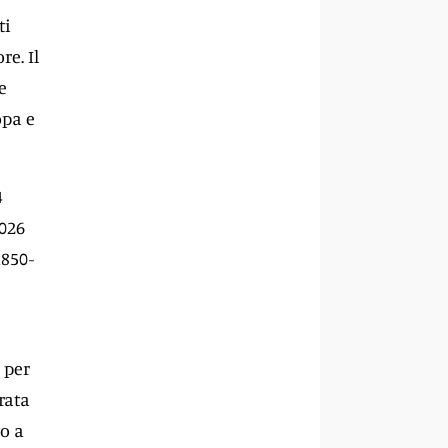
ti
e. Il
e
opa e
4
2026
1850-
 per
rata
to a