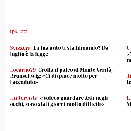
I più letti
Svizzera
La tua auto ti sta filmando? Da
U
luglio è la legge
«
m
Locarno79
Crolla il palco al Monte Verità,
Brunschwig: «Ci dispiace molto per
T
l'accaduto»
t
L'intervista
«Volevo guardare Zali negli
L
occhi, sono stati giorni molto difficili»
M