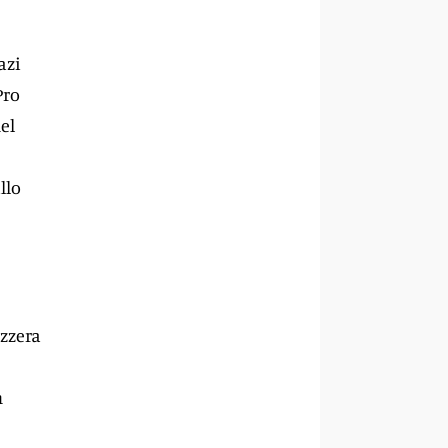
azi
Pro
el
llo
zzera
n