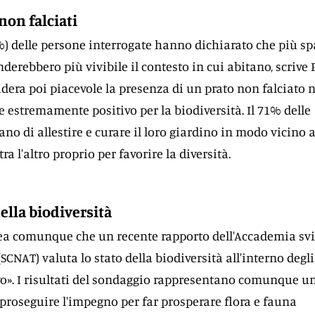
non falciati
0%) delle persone interrogate hanno dichiarato che più sp
nderebbero più vivibile il contesto in cui abitano, scrive 
idera poi piacevole la presenza di un prato non falciato n
e estremamente positivo per la biodiversità. Il 71% delle
no di allestire e curare il loro giardino in modo vicino a
tra l'altro proprio per favorire la diversità.
della biodiversità
nea comunque che un recente rapporto dell'Accademia svi
(SCNAT) valuta lo stato della biodiversità all'interno degli
vo». I risultati del sondaggio rappresentano comunque u
roseguire l'impegno per far prosperare flora e fauna