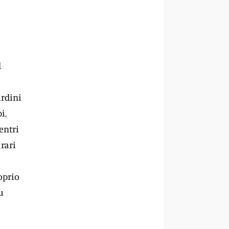
l
ardini
i,
entri
 rari
oprio
u