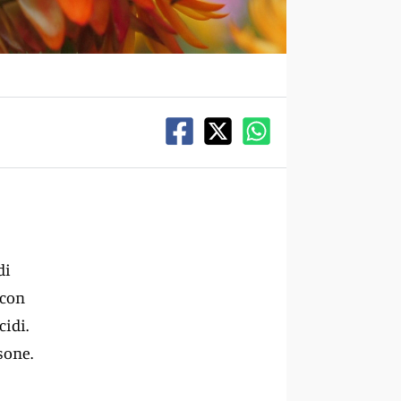
di
 con
cidi.
sone.