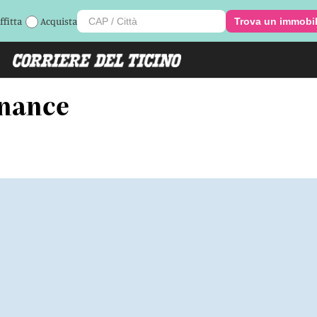
ffitta
Acquista
Trova un immobi
inance