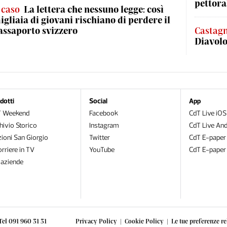
pettora
l caso
La lettera che nessuno legge: così
igliaia di giovani rischiano di perdere il
assaporto svizzero
Castag
Diavol
dotti
Social
App
T Weekend
Facebook
CdT Live iOS
hivio Storico
Instagram
CdT Live And
zioni San Giorgio
Twitter
CdT E-paper
orriere in TV
YouTube
CdT E-paper
oaziende
Tel 091 960 31 31
Privacy Policy
|
Cookie Policy
|
Le tue preferenze re