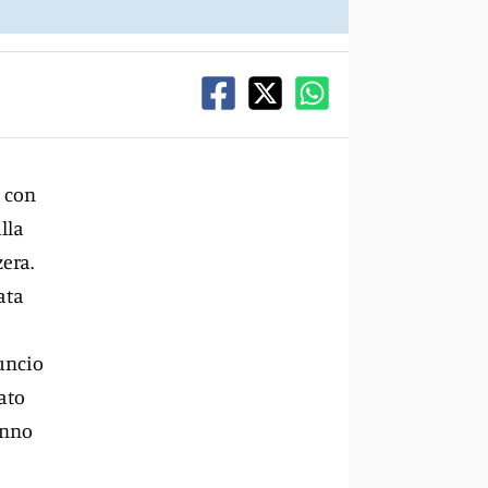
o con
lla
era.
ata
nuncio
ato
anno