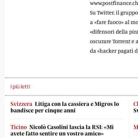
www.postfinance.ch s
Su Twitter, il grup
a «fare fuoco» al 
«difensori della pir
oscurare Torrent e a
da «hacker pagati da
I più letti
Svizzera
Litiga con la cassiera e Migros lo
C
bandisce per cinque anni
S
Ticino
Nicolò Casolini lascia la RSI: «Mi
M
avete fatto sentire un vostro amico»