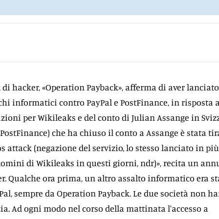
di hacker, «Operation Payback», afferma di aver lanciat
chi informatici contro PayPal e PostFinance, in risposta a
zioni per Wikileaks e del conto di Julian Assange in Svizz
(PostFinance) che ha chiuso il conto a Assange è stata tir
 attack (negazione del servizio, lo stesso lanciato in più
domini di Wikileaks in questi giorni, ndr)», recita un an
er. Qualche ora prima, un altro assalto informatico era st
yPal, sempre da Operation Payback. Le due società non h
ia. Ad ogni modo nel corso della mattinata l'accesso a