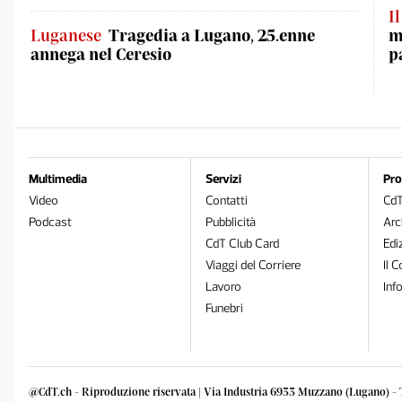
I
Luganese
Tragedia a Lugano, 25.enne
m
annega nel Ceresio
p
Multimedia
Servizi
Pro
Video
Contatti
Cd
Podcast
Pubblicità
Arc
CdT Club Card
Edi
Viaggi del Corriere
Il C
Lavoro
Inf
Funebri
@CdT.ch - Riproduzione riservata | Via Industria 6933 Muzzano (Lugano) - 