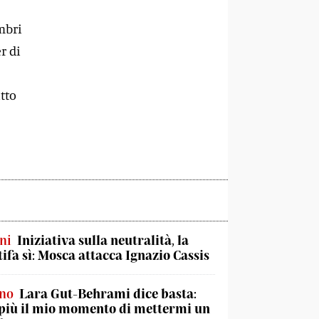
mbri
r di
tto
ni
Iniziativa sulla neutralità, la
tifa sì: Mosca attacca Ignazio Cassis
ino
Lara Gut-Behrami dice basta:
più il mio momento di mettermi un