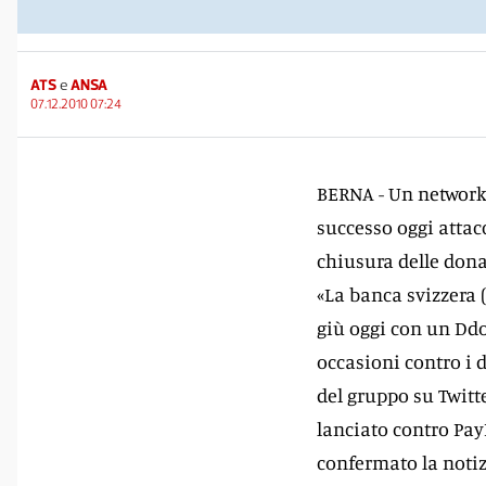
ATS
e
ANSA
07.12.2010 07:24
BERNA - Un network 
successo oggi attac
chiusura delle dona
«La banca svizzera 
giù oggi con un Ddos
occasioni contro i 
del gruppo su Twitt
lanciato contro Pa
confermato la notiz