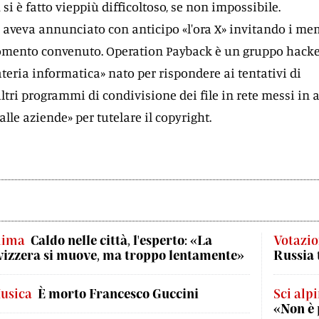
i è fatto vieppiù difficoltoso, se non impossibile.
po aveva annunciato con anticipo «l'ora X» invitando i me
momento convenuto. Operation Payback è un gruppo hacke
ateria informatica» nato per rispondere ai tentativi di
ltri programmi di condivisione dei file in rete messi in a
lle aziende» per tutelare il copyright.
lima
Caldo nelle città, l'esperto: «La
Votazio
vizzera si muove, ma troppo lentamente»
Russia 
usica
È morto Francesco Guccini
Sci alp
«Non è 