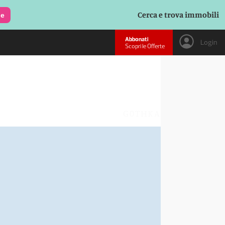
Cerca e trova immobili
le
Abbonati
Login
Scopri le Offerte
G0THKA