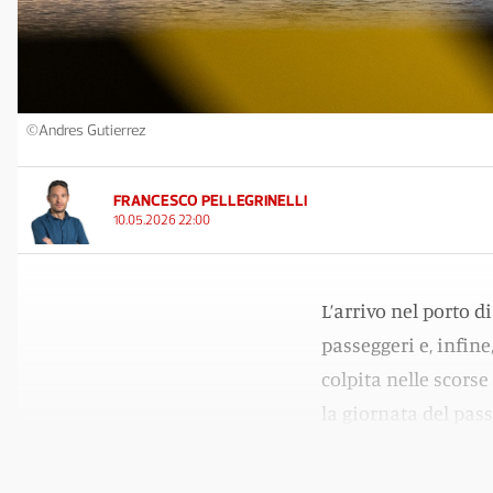
©Andres Gutierrez
FRANCESCO PELLEGRINELLI
10.05.2026 22:00
L’arrivo nel porto d
passeggeri e, infine
colpita nelle scorse
la giornata del pass
piano sanitario e lo