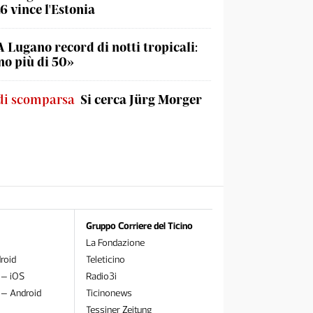
6 vince l'Estonia
A Lugano record di notti tropicali:
o più di 50»
di scomparsa
Si cerca Jürg Morger
Gruppo Corriere del Ticino
La Fondazione
roid
Teleticino
 – iOS
Radio3i
 – Android
Ticinonews
Tessiner Zeitung