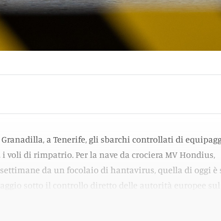
i Granadilla, a Tenerife, gli sbarchi controllati di equipag
, i voli di rimpatrio. Per la nave da crociera MV Hondius,
 settimane da un focolaio di hantavirus, quella di oggi è 
aggio sotto il controllo diretto delle autorità europee sul
gistico.