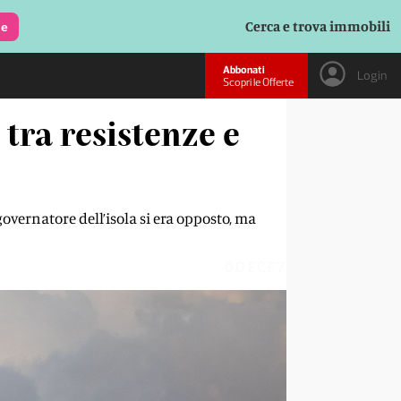
Cerca e trova immobili
le
Abbonati
Login
Scopri le Offerte
tra resistenze e
governatore dell’isola si era opposto, ma
0DFCF7