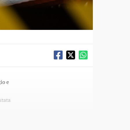
gio e
stata