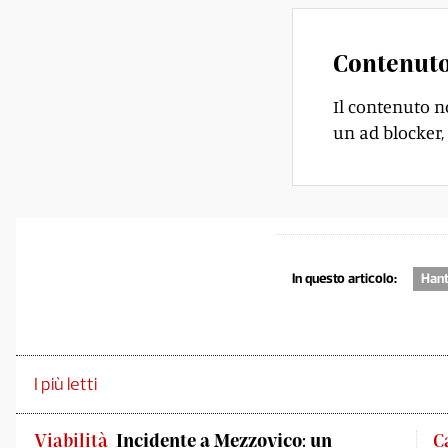
Contenuto
Il contenuto n
un ad blocker, 
In questo articolo:
Hant
I più letti
Viabilità
Incidente a Mezzovico: un
C