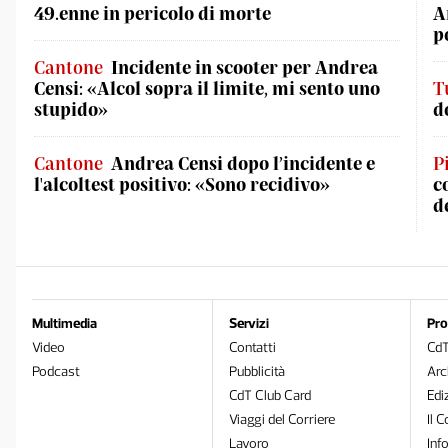
49.enne in pericolo di morte
A
p
Cantone
Incidente in scooter per Andrea
Censi: «Alcol sopra il limite, mi sento uno
T
stupido»
d
Cantone
Andrea Censi dopo l’incidente e
P
l'alcoltest positivo: «Sono recidivo»
c
d
Multimedia
Servizi
Pro
Video
Contatti
Cd
Podcast
Pubblicità
Arc
CdT Club Card
Edi
Viaggi del Corriere
Il C
Lavoro
Inf