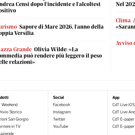
ndrea Censi dopo l’incidente e l'alcoltest
Nel 202
ositivo
Clima
urismo
Sapore di Mare 2026, l'anno della
«Sarann
oppia Versilia
Avviso 
iazza Grande
Olivia Wilde: «La
ommedia può rendere più leggero il peso
elle relazioni»
dotti
Social
App
T Weekend
Facebook
CdT Live iOS
hivio Storico
Instagram
CdT Live And
zioni San Giorgio
Twitter
CdT E-paper
orriere in TV
YouTube
CdT E-paper
oaziende