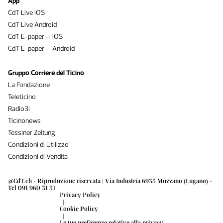
App
CdT Live iOS
CdT Live Android
CdT E-paper – iOS
CdT E-paper – Android
Gruppo Corriere del Ticino
La Fondazione
Teleticino
Radio3i
Ticinonews
Tessiner Zeitung
Condizioni di Utilizzo
Condizioni di Vendita
@CdT.ch - Riproduzione riservata | Via Industria 6933 Muzzano (Lugano) -
Tel 091 960 31 31
Privacy Policy
|
Cookie Policy
|
Le tue preferenze relative alla privacy