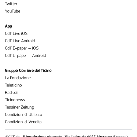
Twitter
YouTube
App
CdT Live iOS
CdT Live Android
CdT E-paper – iOS
CdT E-paper – Android
Gruppo Corriere del Ticino
La Fondazione
Teleticino
Radio3i
Ticinonews
Tessiner Zeitung
Condizioni di Utilizzo
Condizioni di Vendita
@CdT.ch - Riproduzione riservata | Via Industria 6933 Muzzano (Lugano) -